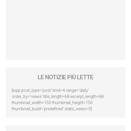
LE NOTIZIE PIÙ LETTE
[wpp post_type='post' limit=4 range='daily'
order_by='views' title_length=68 excerpt_length=68
thumbnail_width=150 thumbnail_height=150
thumbnail_build='predefined' stats_views=0]