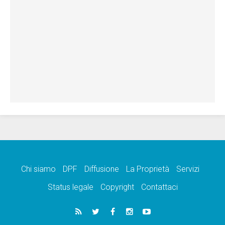
Chi siamo
DPF
Diffusione
La Proprietà
Servizi
Status legale
Copyright
Contattaci