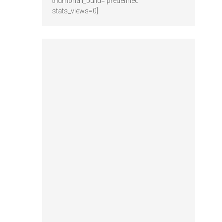
thumbnail_build='predefined'
stats_views=0]