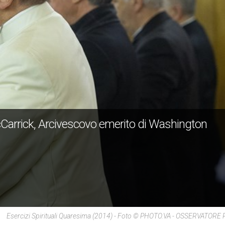
Carrick, Arcivescovo emerito di Washington
Esercizi Spirituali Quaresima (2014) - Foto © PHOTO.VA - OSSERVATO