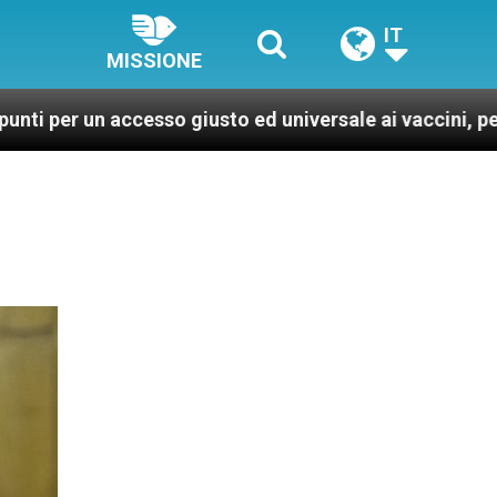
IT
MISSIONE
ccesso giusto ed universale ai vaccini, per un mondo pi