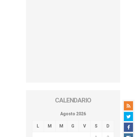
CALENDARIO
Agosto 2026
L
M
M
G
V
S
D