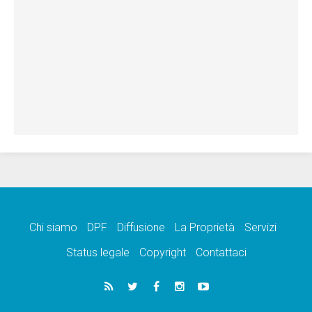
Chi siamo
DPF
Diffusione
La Proprietà
Servizi
Status legale
Copyright
Contattaci