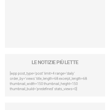
LE NOTIZIE PIÙ LETTE
[wpp post_type='post' limit=4 range='daily'
order_by='views' title_length=68 excerpt_length=68
thumbnail_width=150 thumbnail_height=150
thumbnail_build='predefined' stats_views=0]