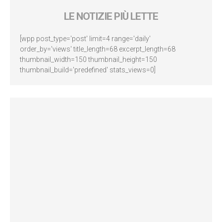
LE NOTIZIE PIÙ LETTE
[wpp post_type='post' limit=4 range='daily'
order_by='views' title_length=68 excerpt_length=68
thumbnail_width=150 thumbnail_height=150
thumbnail_build='predefined' stats_views=0]