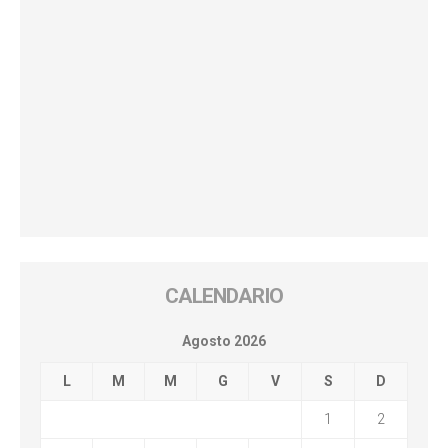
CALENDARIO
Agosto 2026
L
M
M
G
V
S
D
1
2