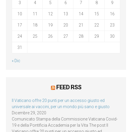
3
4
5
6
7
8
9
10
11
12
13
14
15
16
17
18
19
20
21
22
23
24
25
26
27
28
29
30
31
« Dic
FEED RSS
Il Vaticano offre 20 punti per un accesso giusto ed
universale ai vaccini, per un mondo più sano e giusto
Dicembre 29, 2020
Comunicato Stampa della Commissione Vaticana Covid-
19 e della Pontificia Accademia per la Vita The post Il
Vaticano offre 20 punti per un accesso giusto ed