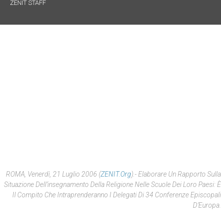
ZENIT STAFF
ROMA, Venerdì, 21 Luglio 2006 (
ZENIT.org
).- Elaborare Un Rapporto Sulla
Situazione Dell’insegnamento Della Religione Nelle Scuole Dei Loro Paesi: È
Il Compito Che Intraprenderanno I Delegati Di 34 Conferenze Episcopali
D’Europa.