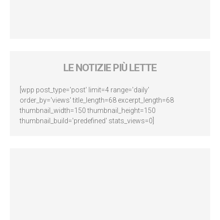
LE NOTIZIE PIÙ LETTE
[wpp post_type='post' limit=4 range='daily'
order_by='views' title_length=68 excerpt_length=68
thumbnail_width=150 thumbnail_height=150
thumbnail_build='predefined' stats_views=0]