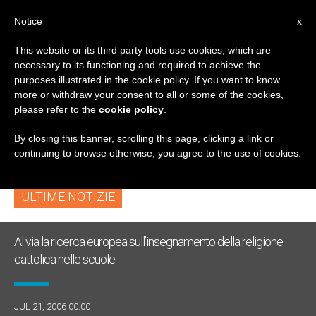
IT
Notice
x
This website or its third party tools use cookies, which are
necessary to its functioning and required to achieve the
TAG
purposes illustrated in the cookie policy. If you want to know
Posts Tagged
more or withdraw your consent to all or some of the cookies,
please refer to the
cookie policy
.
‘archeological Site’
By closing this banner, scrolling this page, clicking a link or
continuing to browse otherwise, you agree to the use of cookies.
ULTIME NOTIZIE
Al via la ricerca europea sull’insegnamento della religione
cattolica nelle scuole
JUL 21, 2006 00:00