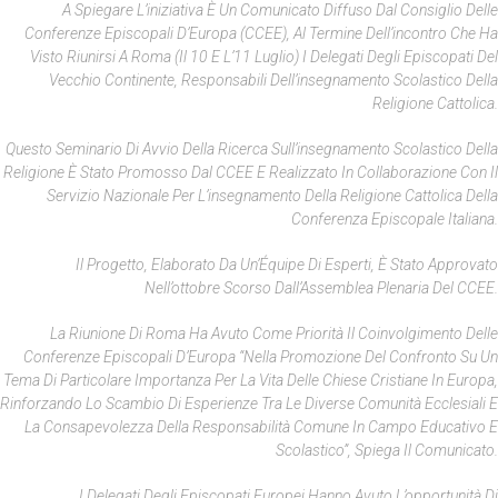
A Spiegare L’iniziativa È Un Comunicato Diffuso Dal Consiglio Delle
Conferenze Episcopali D’Europa (CCEE), Al Termine Dell’incontro Che Ha
Visto Riunirsi A Roma (il 10 E L’11 Luglio) I Delegati Degli Episcopati Del
Vecchio Continente, Responsabili Dell’insegnamento Scolastico Della
Religione Cattolica.
Questo Seminario Di Avvio Della Ricerca Sull’insegnamento Scolastico Della
Religione È Stato Promosso Dal CCEE E Realizzato In Collaborazione Con Il
Servizio Nazionale Per L’insegnamento Della Religione Cattolica Della
Conferenza Episcopale Italiana.
Il Progetto, Elaborato Da Un’
Équipe
Di Esperti, È Stato Approvato
Nell’ottobre Scorso Dall’Assemblea Plenaria Del CCEE.
La Riunione Di Roma Ha Avuto Come Priorità Il Coinvolgimento Delle
Conferenze Episcopali D’Europa “nella Promozione Del Confronto Su Un
Tema Di Particolare Importanza Per La Vita Delle Chiese Cristiane In Europa,
Rinforzando Lo Scambio Di Esperienze Tra Le Diverse Comunità Ecclesiali E
La Consapevolezza Della Responsabilità Comune In Campo Educativo E
Scolastico”, Spiega Il Comunicato.
I Delegati Degli Episcopati Europei Hanno Avuto L’opportunità Di