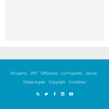
Chi siamo
DPF
Diffusione
La Proprietà
Servizi
Status legale
Copyright
Contattaci