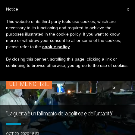
IT
Notice
x
This website or its third party tools use cookies, which are
necessary to its functioning and required to achieve the
TAG
purposes illustrated in the cookie policy. If you want to know
Posts Tagged ‘Appello
more or withdraw your consent to all or some of the cookies,
please refer to the
cookie policy
.
Di Pace’
By closing this banner, scrolling this page, clicking a link or
continuing to browse otherwise, you agree to the use of cookies.
ULTIME NOTIZIE
“La guerra è un fallimento della politica e dell’umanità”
OCT 20, 2020 18:53