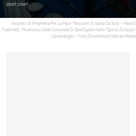
ZENIT STAFF
Incontro Di Preghiera Per La Pace “Nessuno Si Salva Da Solo – Pace E
Fraternità”, Promosso Dalla Comunità Di Sant’Egidio Nello “spirito Di Assisi”
- Campidoglio - Foto (Screenshot) Vatican Media