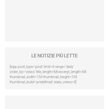
LE NOTIZIE PIÙ LETTE
[wpp post_type='post' limit=4 range='daily'
order_by='views' title_length=68 excerpt_length=68
thumbnail_width=150 thumbnail_height=150
thumbnail_build='predefined' stats_views=0]