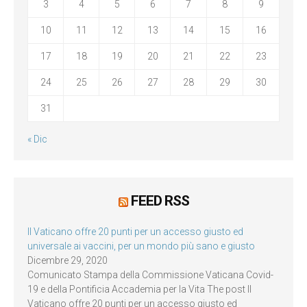
3
4
5
6
7
8
9
10
11
12
13
14
15
16
17
18
19
20
21
22
23
24
25
26
27
28
29
30
31
« Dic
FEED RSS
Il Vaticano offre 20 punti per un accesso giusto ed
universale ai vaccini, per un mondo più sano e giusto
Dicembre 29, 2020
Comunicato Stampa della Commissione Vaticana Covid-
19 e della Pontificia Accademia per la Vita The post Il
Vaticano offre 20 punti per un accesso giusto ed