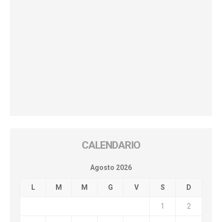
CALENDARIO
Agosto 2026
L
M
M
G
V
S
D
1
2