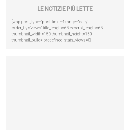
LE NOTIZIE PIÙ LETTE
[wpp post_type='post' limit=4 range='daily'
order_by='views' title_length=68 excerpt_length=68
thumbnail_width=150 thumbnail_height=150
thumbnail_build='predefined' stats_views=0]