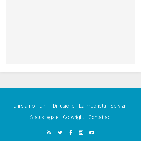
Chi siamo
DPF
Diffusione
La Proprietà
Servizi
Status legale
Copyright
Contattaci