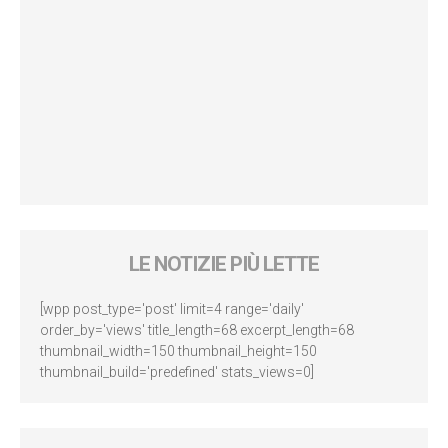
LE NOTIZIE PIÙ LETTE
[wpp post_type='post' limit=4 range='daily'
order_by='views' title_length=68 excerpt_length=68
thumbnail_width=150 thumbnail_height=150
thumbnail_build='predefined' stats_views=0]