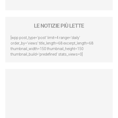
LE NOTIZIE PIÙ LETTE
[wpp post_type='post' limit=4 range='daily'
order_by='views' title_length=68 excerpt_length=68
thumbnail_width=150 thumbnail_height=150
thumbnail_build='predefined' stats_views=0]