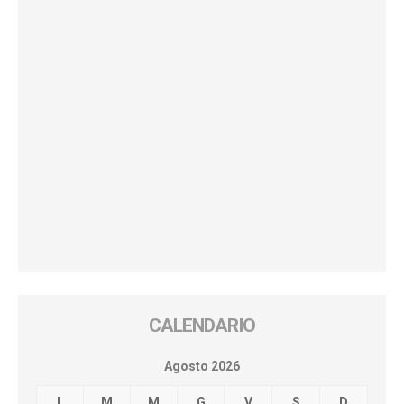
CALENDARIO
Agosto 2026
L
M
M
G
V
S
D