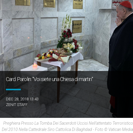
Card. Parolin: "Voi siete una Chiesa di martiri"
DEC 28, 2018 13:43
ZENIT STAFF
Preghiera Presso La Tomba Dei Sacerdoti Uccisi Nell’attentato Terroristico
Del 2010 Nella Cattedrale Siro Cattolica Di Baghdad - Foto © Vatican Media