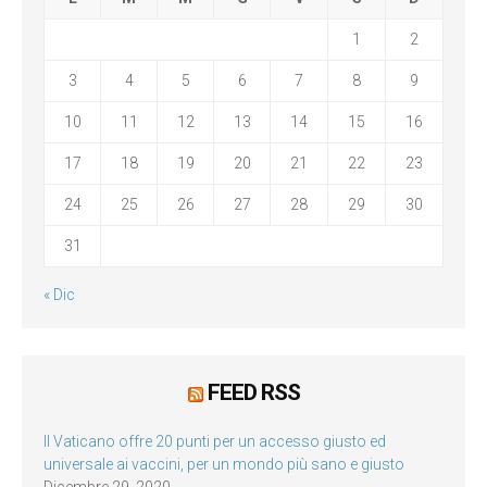
1
2
3
4
5
6
7
8
9
10
11
12
13
14
15
16
17
18
19
20
21
22
23
24
25
26
27
28
29
30
31
« Dic
FEED RSS
Il Vaticano offre 20 punti per un accesso giusto ed
universale ai vaccini, per un mondo più sano e giusto