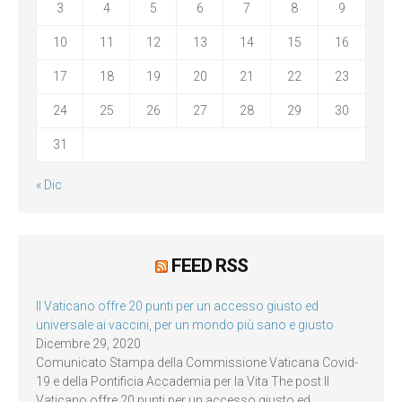
3
4
5
6
7
8
9
10
11
12
13
14
15
16
17
18
19
20
21
22
23
24
25
26
27
28
29
30
31
« Dic
FEED RSS
Il Vaticano offre 20 punti per un accesso giusto ed
universale ai vaccini, per un mondo più sano e giusto
Dicembre 29, 2020
Comunicato Stampa della Commissione Vaticana Covid-
19 e della Pontificia Accademia per la Vita The post Il
Vaticano offre 20 punti per un accesso giusto ed