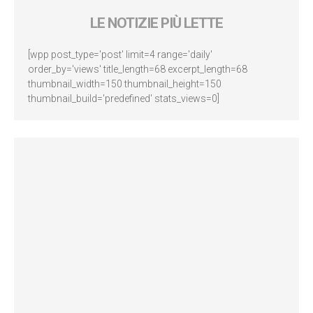
LE NOTIZIE PIÙ LETTE
[wpp post_type='post' limit=4 range='daily'
order_by='views' title_length=68 excerpt_length=68
thumbnail_width=150 thumbnail_height=150
thumbnail_build='predefined' stats_views=0]