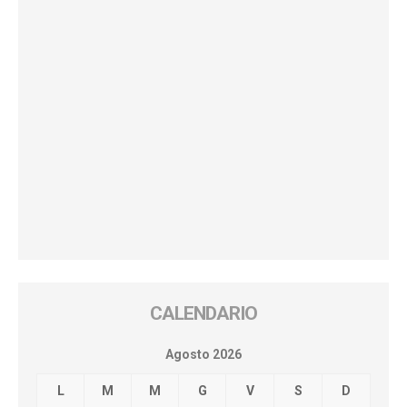
CALENDARIO
Agosto 2026
L
M
M
G
V
S
D