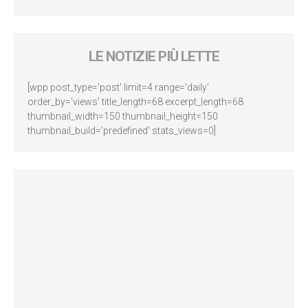
LE NOTIZIE PIÙ LETTE
[wpp post_type='post' limit=4 range='daily'
order_by='views' title_length=68 excerpt_length=68
thumbnail_width=150 thumbnail_height=150
thumbnail_build='predefined' stats_views=0]