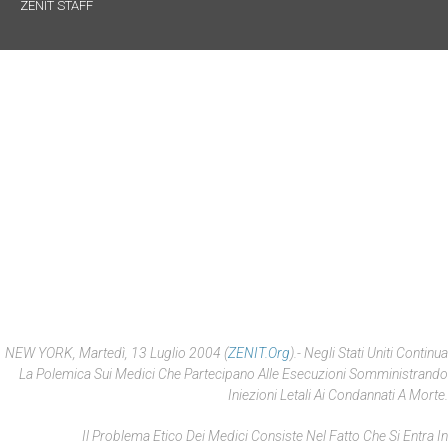
ZENIT STAFF
NEW YORK, Martedì, 13 Luglio 2004 (
ZENIT.org
).- Negli Stati Uniti Continua
La Polemica Sui Medici Che Partecipano Alle Esecuzioni Somministrando
Iniezioni Letali Ai Condannati A Morte.
Il Problema Etico Dei Medici Consiste Nel Fatto Che Si Entra In