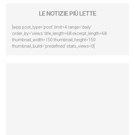
LE NOTIZIE PIÙ LETTE
[wpp post_type='post' limit=4 range='daily'
order_by='views' title_length=68 excerpt_length=68
thumbnail_width=150 thumbnail_height=150
thumbnail_build='predefined' stats_views=0]