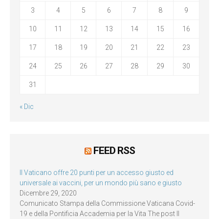
3
4
5
6
7
8
9
10
11
12
13
14
15
16
17
18
19
20
21
22
23
24
25
26
27
28
29
30
31
« Dic
FEED RSS
Il Vaticano offre 20 punti per un accesso giusto ed
universale ai vaccini, per un mondo più sano e giusto
Dicembre 29, 2020
Comunicato Stampa della Commissione Vaticana Covid-
19 e della Pontificia Accademia per la Vita The post Il