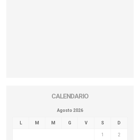
CALENDARIO
Agosto 2026
L
M
M
G
V
S
D
1
2