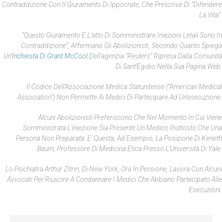
Contraddizione Con Il Giuramento Di Ippocrate, Che Prescrive Di “difendere
La Vita”.
“Questo Giuramento E L’atto Di Somministrare Iniezioni Letali Sono In
Contraddizione”, Affermano Gli Abolizionisti, Secondo Quanto Spiega
Un’
Inchiesta Di Grant McCool
Dell’agenzia “Reuters” Ripresa Dalla Comunità
Di Sant’Egidio Nella Sua Pagina Web.
Il Codice Dell’Associazione Medica Statunitense (“American Medical
Association”) Non Permette Ai Medici Di Partecipare Ad Un’esecuzione.
Alcuni Abolizionisti Preferiscono Che Nel Momento In Cui Viene
Somministrata L’iniezione Sia Presente Un Medico Piuttosto Che Una
Persona Non Preparata. E’ Questa, Ad Esempio, La Posizione Di Keneth
Baum, Professore Di Medicina Etica Presso L’Università Di Yale.
Lo Psichiatra Arthur Zitrin, Di New York, Ora In Pensione, Lavora Con Alcuni
Avvocati Per Riuscire A Condannare I Medici Che Abbiano Partecipato Alle
Esecuzioni.