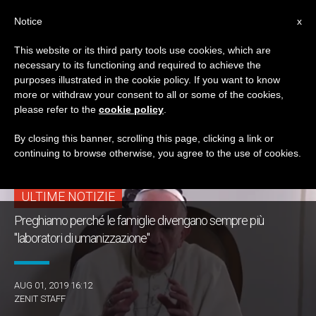
IT
Notice
x
This website or its third party tools use cookies, which are
necessary to its functioning and required to achieve the
TAG
purposes illustrated in the cookie policy. If you want to know
Posts Tagged ‘agosto
more or withdraw your consent to all or some of the cookies,
please refer to the
cookie policy
.
2019’
By closing this banner, scrolling this page, clicking a link or
continuing to browse otherwise, you agree to the use of cookies.
ULTIME NOTIZIE
Preghiamo perché le famiglie divengano sempre più
"laboratori di umanizzazione"
AUG 01, 2019 16:12
ZENIT STAFF