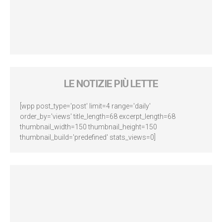
LE NOTIZIE PIÙ LETTE
[wpp post_type='post' limit=4 range='daily'
order_by='views' title_length=68 excerpt_length=68
thumbnail_width=150 thumbnail_height=150
thumbnail_build='predefined' stats_views=0]