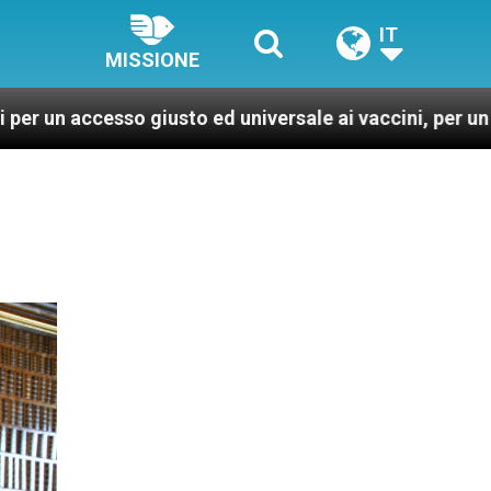
IT
MISSIONE
 giusto ed universale ai vaccini, per un mondo più sano