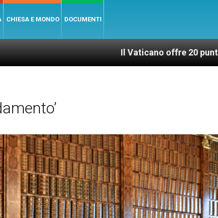
A
CHIESA E MONDO
DOCUMENTI
Il Vaticano offre 20 punti per un accesso
damento’