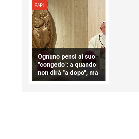
PAPI
Ognuno pensi al suo
"congedo": a quando
non dirà "a dopo", ma
"addio"