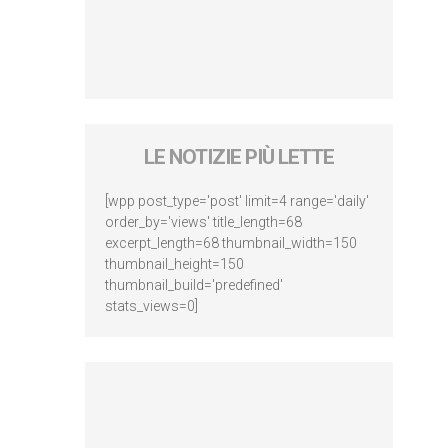
LE NOTIZIE PIÙ LETTE
[wpp post_type='post' limit=4 range='daily'
order_by='views' title_length=68
excerpt_length=68 thumbnail_width=150
thumbnail_height=150
thumbnail_build='predefined'
stats_views=0]