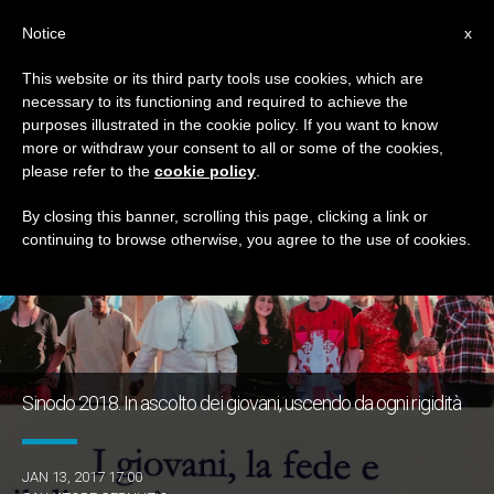
IT
Notice
x
This website or its third party tools use cookies, which are
necessary to its functioning and required to achieve the
TAG
purposes illustrated in the cookie policy. If you want to know
Posts Tagged ‘adulti’
more or withdraw your consent to all or some of the cookies,
please refer to the
cookie policy
.
By closing this banner, scrolling this page, clicking a link or
continuing to browse otherwise, you agree to the use of cookies.
ULTIME NOTIZIE
Sinodo 2018. In ascolto dei giovani, uscendo da ogni rigidità
JAN 13, 2017 17:00