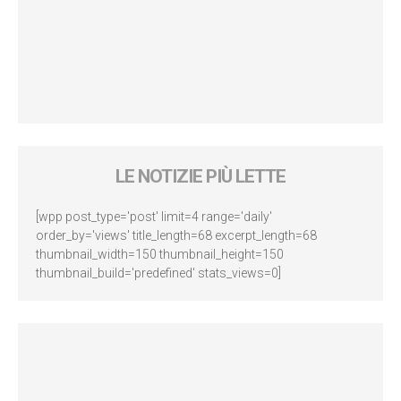
LE NOTIZIE PIÙ LETTE
[wpp post_type='post' limit=4 range='daily'
order_by='views' title_length=68 excerpt_length=68
thumbnail_width=150 thumbnail_height=150
thumbnail_build='predefined' stats_views=0]