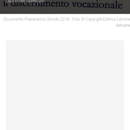
SALVATORE CERNUZIO
Documento Preparatorio Sinodo 2018 - Foto © Copyright Editrice Libreria
Vaticana