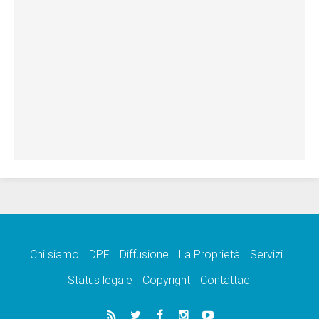
Chi siamo
DPF
Diffusione
La Proprietà
Servizi
Status legale
Copyright
Contattaci