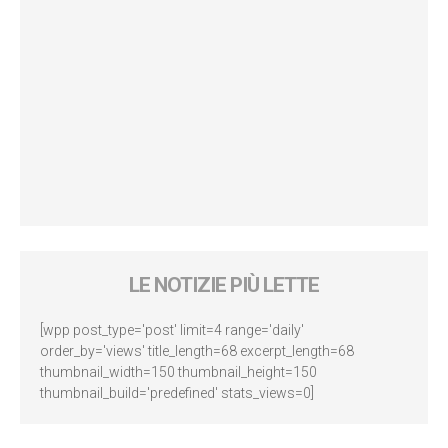
LE NOTIZIE PIÙ LETTE
[wpp post_type='post' limit=4 range='daily'
order_by='views' title_length=68 excerpt_length=68
thumbnail_width=150 thumbnail_height=150
thumbnail_build='predefined' stats_views=0]