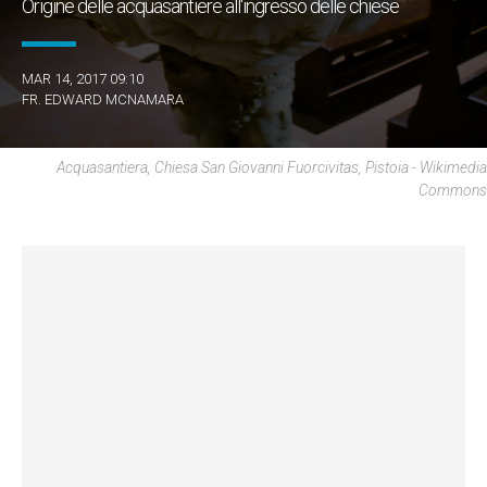
Origine delle acquasantiere all'ingresso delle chiese
MAR 14, 2017 09:10
FR. EDWARD MCNAMARA
Acquasantiera, Chiesa San Giovanni Fuorcivitas, Pistoia - Wikimedia
Commons