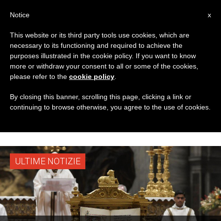
IT
Notice
x
This website or its third party tools use cookies, which are
necessary to its functioning and required to achieve the
TAG
purposes illustrated in the cookie policy. If you want to know
Posts Tagged ‘A Firma
more or withdraw your consent to all or some of the cookies,
please refer to the
cookie policy
.
Congiunta Del Santo
By closing this banner, scrolling this page, clicking a link or
continuing to browse otherwise, you agree to the use of cookies.
Padre Francesco’
ULTIME NOTIZIE