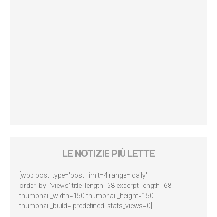
LE NOTIZIE PIÙ LETTE
[wpp post_type='post' limit=4 range='daily'
order_by='views' title_length=68 excerpt_length=68
thumbnail_width=150 thumbnail_height=150
thumbnail_build='predefined' stats_views=0]