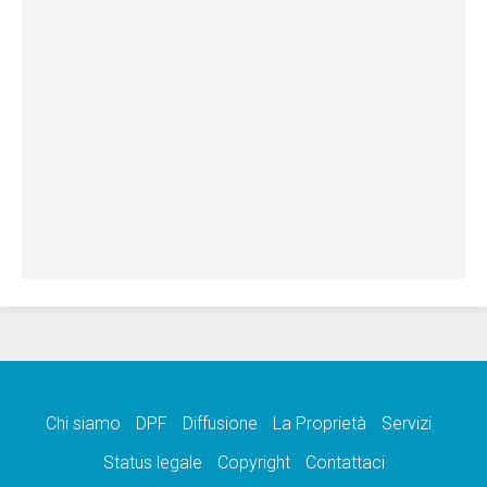
Chi siamo
DPF
Diffusione
La Proprietà
Servizi
Status legale
Copyright
Contattaci