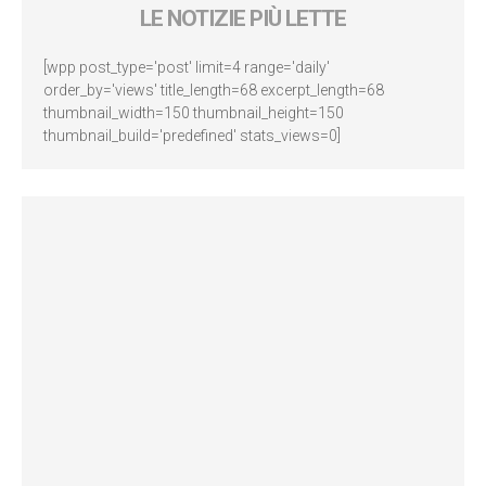
LE NOTIZIE PIÙ LETTE
[wpp post_type='post' limit=4 range='daily'
order_by='views' title_length=68 excerpt_length=68
thumbnail_width=150 thumbnail_height=150
thumbnail_build='predefined' stats_views=0]