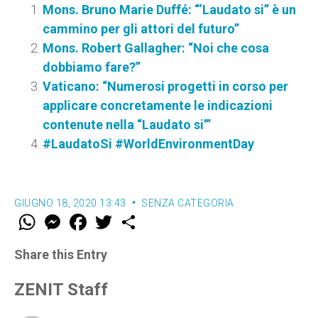
Mons. Bruno Marie Duffé: “‘Laudato si’’ è un
cammino per gli attori del futuro”
Mons. Robert Gallagher: “Noi che cosa
dobbiamo fare?”
Vaticano: “Numerosi progetti in corso per
applicare concretamente le indicazioni
contenute nella “Laudato si’”
#LaudatoSi #WorldEnvironmentDay
GIUGNO 18, 2020 13:43
SENZA CATEGORIA
W
M
F
T
S
h
e
a
w
h
a
s
c
i
a
t
s
e
t
r
Share this Entry
s
e
b
t
e
A
n
o
e
p
g
o
r
ZENIT Staff
p
e
k
r