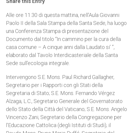
Share this Entry
s
e
b
t
e
A
n
o
e
p
g
o
r
Alle ore 11.30 di questa mattina, nell’Aula Giovanni
p
e
k
Paolo II della Sala Stampa della Santa Sede, ha luogo
r
una Conferenza Stampa di presentazione del
Documento dal titolo “In cammino per la cura della
casa comune – A cinque anni dalla Laudato si’ ”,
elaborato dal Tavolo Interdicasteriale della Santa
Sede sull’ecologia integrale.
Intervengono S.E. Mons. Paul Richard Gallagher,
Segretario per i Rapporti con gli Stati della
Segretaria di Stato; S.E. Mons. Fernando Vérgez
Alzaga, L.C., Segretario Generale del Governatorato
dello Stato della Città del Vaticano; S.E. Mons. Angelo
Vincenzo Zani, Segretario della Congregazione per
l’Educazione Cattolica (degli Istituti di Studi); il