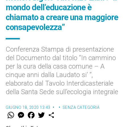
mondo dell’educazione è
chiamato a creare una maggiore
consapevolezza”
Conferenza Stampa di presentazione
del Documento dal titolo “In cammino
per la cura della casa comune – A
cinque anni dalla Laudato si’ ”,
elaborato dal Tavolo Interdicasteriale
della Santa Sede sull’ecologia integrale
GIUGNO 18, 2020 13:43
SENZA CATEGORIA
W
M
F
T
S
h
e
a
w
h
a
s
c
i
a
t
s
e
t
r