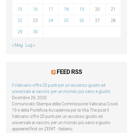
15
16
17
18
19
20
21
22
23
24
25
26
27
28
29
30
« Mag
Lug »
FEED RSS
Il Vaticano offre 20 punti per un accesso giusto ed
universale ai vaccini, per un mondo più sano e giusto
Dicembre 29, 2020
Comunicato Stampa della Commissione Vaticana Covid-
19 e della Pontificia Accademia per la Vita The post Il
Vaticano offre 20 punti per un accesso giusto ed
universale ai vaccini, per un mondo più sano e giusto
appeared first on ZENIT - Italiano.