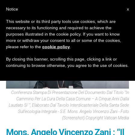
IT
Notice
x
This website or its third party tools use cookies, which are
necessary to its functioning and required to achieve the
Senza categoria
purposes illustrated in the cookie policy. If you want to know
more or withdraw your consent to all or some of the cookies,
please refer to the
cookie policy
.
By closing this banner, scrolling this page, clicking a link or
continuing to browse otherwise, you agree to the use of cookies.
Conferenza Stampa Di Presentazione Del Documento Dal Titolo “In
Cammino Per La Cura Della Casa Comune – A Cinque Anni Dalla
Laudato Si’ ”, Elaborato Dal Tavolo Interdicasteriale Della Santa Sede
Sull’ecologia Integrale - S.E. Mons. Angelo Vincenzo Zani - Foto
(Screenshot) Copyright Vatican Media
Mons. Angelo Vincenzo Zani : “Il