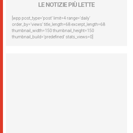
LE NOTIZIE PIÙ LETTE
[wpp post_type='post' limit=4 range='daily'
order_by='views' title_length=68 excerpt_length=68
thumbnail_width=150 thumbnail_height=150
thumbnail_build='predefined' stats_views=0]