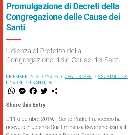
Promulgazione di Decreti della
Congregazione delle Cause dei
Santi
Udienza al Prefetto della
Congregazione delle Cause dei Santi
DICEMBRE 12, 2019 20:05
ZENIT STAFF
ESCATOLOGIA
E CAUSE DEI SANTI
,
PAPI
W
M
F
T
S
h
e
a
w
h
a
s
c
i
a
t
s
e
t
r
Share this Entry
s
e
b
t
e
A
n
o
e
p
g
o
r
L’11 dicembre 2019, il Santo Padre Francesco ha
p
e
k
ricevuto in udienza Sua Eminenza Reverendissima il
r