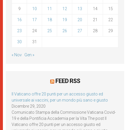
9
10
11
12
13
14
15
16
17
18
19
20
21
22
23
24
25
26
27
28
29
30
31
« Nov
Gen »
FEED RSS
Il Vaticano offre 20 punti per un accesso giusto ed
universale ai vaccini, per un mondo più sano e giusto
Dicembre 29, 2020
Comunicato Stampa della Commissione Vaticana Covid-
19 e della Pontificia Accademia per la Vita The post Il
Vaticano offre 20 punti per un accesso giusto ed