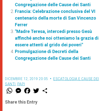
Congregazione delle Cause dei Santi
Francia: Celebrazione conclusiva del VI
centenario della morte di San Vincenzo
Ferrer
"Madre Teresa, intercedi presso Gesù
affinché anche noi otteniamo la grazia di
essere attenti al grido dei poveri"
Promulgazione di Decreti della
Congregazione delle Cause dei Santi
DICEMBRE 12, 2019 20:05
ESCATOLOGIA E CAUSE DEI
SANTI
,
PAPI
W
M
F
T
S
h
e
a
w
h
a
s
c
i
a
t
s
e
t
r
Share this Entry
s
e
b
t
e
A
n
o
e