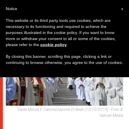
IT
Notice
x
This website or its third party tools use cookies, which are
necessary to its functioning and required to achieve the
,
ESCATOLOGIA E CAUSE DEI SANTI
PAPI
purposes illustrated in the cookie policy. If you want to know
more or withdraw your consent to all or some of the cookies,
please refer to the
cookie policy
.
By closing this banner, scrolling this page, clicking a link or
continuing to browse otherwise, you agree to the use of cookies.
Santa Messa E Canonizzazione Di Beati (13/10/2019) - Foto ©
Vatican Media