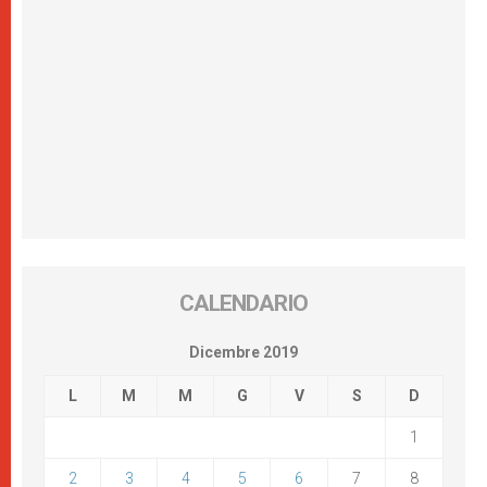
CALENDARIO
Dicembre 2019
L
M
M
G
V
S
D
1
2
3
4
5
6
7
8