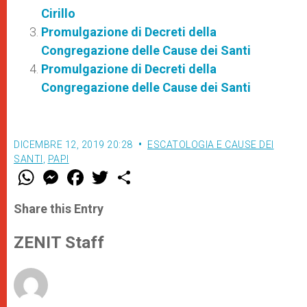
Cirillo
Promulgazione di Decreti della
Congregazione delle Cause dei Santi
Promulgazione di Decreti della
Congregazione delle Cause dei Santi
DICEMBRE 12, 2019 20:28
ESCATOLOGIA E CAUSE DEI
SANTI
,
PAPI
W
M
F
T
S
h
e
a
w
h
a
s
c
i
a
t
s
e
t
r
Share this Entry
s
e
b
t
e
A
n
o
e
p
g
o
r
ZENIT Staff
p
e
k
r