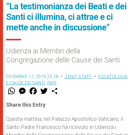
“La testimonianza dei Beati e dei
Santi ci illumina, ci attrae e ci
mette anche in discussione”
Udienza ai Membri della
Congregazione delle Cause dei Santi
DICEMBRE 12, 2019 20:28
ZENIT STAFF
ESCATOLOGIA
E CAUSE DEI SANTI
,
PAPI
W
M
F
T
S
h
e
a
w
h
a
s
c
i
a
t
s
e
t
r
Share this Entry
s
e
b
t
e
A
n
o
e
p
g
o
r
Questa mattina, nel Palazzo Apostolico Vaticano, il
p
e
k
Santo Padre Francesco ha ricevuto in Udienza i
r