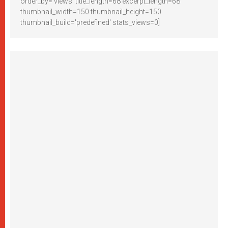
order_by='views' title_length=68 excerpt_length=68
thumbnail_width=150 thumbnail_height=150
thumbnail_build='predefined' stats_views=0]