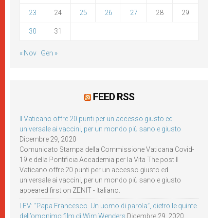
23
24
25
26
27
28
29
30
31
« Nov
Gen »
FEED RSS
Il Vaticano offre 20 punti per un accesso giusto ed
universale ai vaccini, per un mondo più sano e giusto
Dicembre 29, 2020
Comunicato Stampa della Commissione Vaticana Covid-
19 e della Pontificia Accademia per la Vita The post Il
Vaticano offre 20 punti per un accesso giusto ed
universale ai vaccini, per un mondo più sano e giusto
appeared first on ZENIT - Italiano.
LEV: “Papa Francesco. Un uomo di parola”, dietro le quinte
dell’omonimo film di Wim Wenders
Dicembre 29, 2020