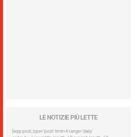
LE NOTIZIE PIÙ LETTE
[wpp post_type='post' limit=4 range='daily'