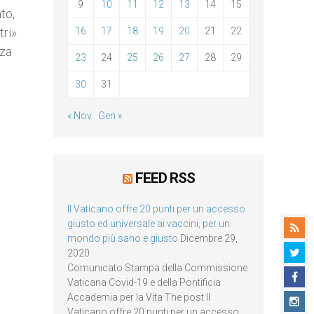
9
10
11
12
13
14
15
to,
tri»
16
17
18
19
20
21
22
nza
23
24
25
26
27
28
29
30
31
« Nov
Gen »
FEED RSS
Il Vaticano offre 20 punti per un accesso
giusto ed universale ai vaccini, per un
mondo più sano e giusto
Dicembre 29,
2020
Comunicato Stampa della Commissione
Vaticana Covid-19 e della Pontificia
Accademia per la Vita The post Il
Vaticano offre 20 punti per un accesso