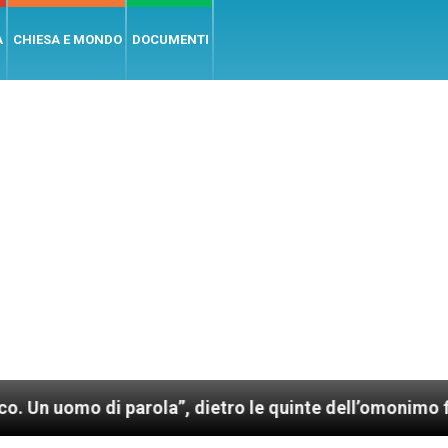
A
CHIESA E MONDO
DOCUMENTI
arola”, dietro le quinte dell’omonimo film di Wim We