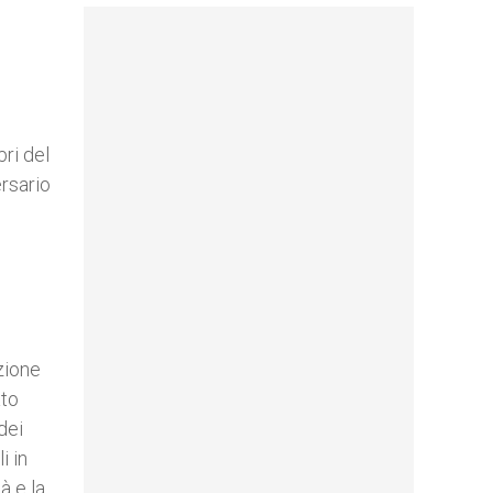
ri del
rsario
zione
ato
dei
i in
à e la