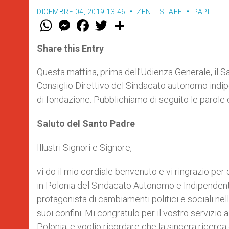
DICEMBRE 04, 2019 13:46
ZENIT STAFF
PAPI
W
M
F
T
S
h
e
a
w
h
a
s
c
i
a
t
s
e
t
r
Share this Entry
s
e
b
t
e
A
n
o
e
p
g
o
r
Questa mattina, prima dell’Udienza Generale, il 
p
e
k
Consiglio Direttivo del Sindacato autonomo indi
r
di fondazione. Pubblichiamo di seguito le parole ch
Saluto del Santo Padre
Illustri Signori e Signore,
vi do il mio cordiale benvenuto e vi ringrazio per
in Polonia del Sindacato Autonomo e Indipendent
protagonista di cambiamenti politici e sociali nell
suoi confini. Mi congratulo per il vostro servizio
Polonia; e voglio ricordare che la sincera ricerca