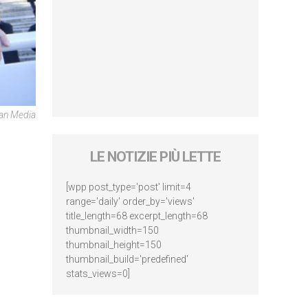
can Media
LE NOTIZIE PIÙ LETTE
[wpp post_type='post' limit=4
range='daily' order_by='views'
title_length=68 excerpt_length=68
thumbnail_width=150
thumbnail_height=150
thumbnail_build='predefined'
stats_views=0]