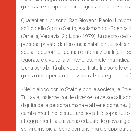
giustizia è sempre accompagnata dalla presenza d
Quarant’anni or sono, San Giovanni Paolo II invoca
soffio dello Spirito Santo, esclamando: «Scenda il t
(Omelia, Varsavia, 2 giugno 1979). Un segno dell’ap
persone private dei loro inalienabili diritti, solida
sociali, economici, politici e internazionali (cfr Es
logorata e a volte la si interpreta male, ma indica
È una sensibilità alla voce dei fratelli e sorelle ch
giusta ricompensa necessaria al sostegno della fam
«Nel dialogo con lo Stato e con la società, la Chie
Tuttavia, insieme con le diverse forze sociali, 
dignità della persona umana e al bene comune» (ib
cambiamenti nelle strutture sociali è soprattutto 
atteggiamenti, a cui vanno educate le giovani gene
serviranno più al bene comune, ma a gruppi partico