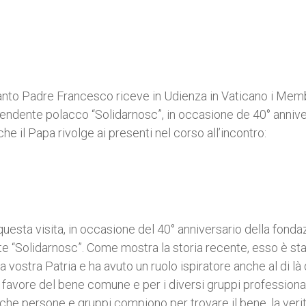
Santo Padre Francesco riceve in Udienza in Vaticano i Memb
pendente polacco “Solidarnosc”, in occasione de 40° annive
e il Papa rivolge ai presenti nel corso all’incontro:
 questa visita, in occasione del 40° anniversario della fonda
e “Solidarnosc”. Come mostra la storia recente, esso è st
a vostra Patria e ha avuto un ruolo ispiratore anche al di là 
 a favore del bene comune e per i diversi gruppi professional
 che persone e gruppi compiono per trovare il bene, la verit