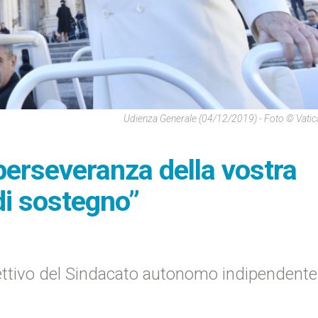
Udienza Generale (04/12/2019) - Foto © Vati
perseveranza della vostra
di sostegno”
ettivo del Sindacato autonomo indipendente