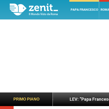
PAPA FRANCESCO
ROM
ano e giusto
LEV: “Papa Francesco. Un uomo di p
PRIMO PIANO