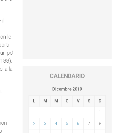
 il
con le
porti
 un po’
 188).
o, alla
CALENDARIO
Dicembre 2019
i.
L
M
M
G
V
S
D
1
 non
2
3
4
5
6
7
8
o