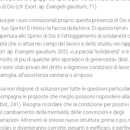
i Dio (cfr Esort. ap.
Evangelii gaudium
, 71).
va per i suoi connazionali proprio questa presenza di Dio e
uo Spirito! E rinnovi la faccia della terra. Di questa terra!»
ertura allo Spirito di Dio è l’atteggiamento di solidarietà 
rietà che si attua nei campi del lavoro e dello studio, nei rap
ort. ap.
Evangelii gaudium
, 205). «La parola “solidarietà” si è
 molto di più di qualche atto sporadico di generosità» (ibid.,
e sono stati privati del diritto a dignitose condizioni di lavor
iglia, all’assistenza sanitaria o al riposo.
sa non dispone di soluzioni per tutte le questioni particolar
accompagna le proposte che meglio possono rispondere alla
id., 241). Bisogna ricordare che la condizione per positivi
il cambiamento della mentalità, delle convinzioni e degli
razioni. Altrimenti le stesse nuove strutture, prima o poi,
lari, e diventeranno corrotte, pesanti e inefficaci, e perfin