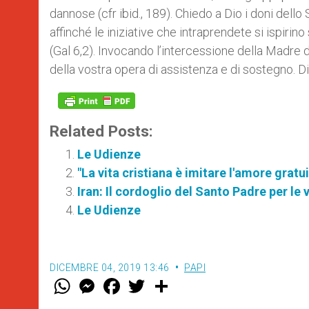
dannose (cfr ibid., 189). Chiedo a Dio i doni dello
affinché le iniziative che intraprendete si ispirino 
(Gal 6,2). Invocando l’intercessione della Madre 
della vostra opera di assistenza e di sostegno. D
Related Posts:
Le Udienze
"La vita cristiana è imitare l'amore gratu
Iran: Il cordoglio del Santo Padre per le 
Le Udienze
DICEMBRE 04, 2019 13:46
PAPI
W
M
F
T
S
h
e
a
w
h
a
s
c
i
a