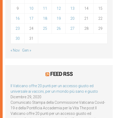
9
10
11
12
13
14
15
16
17
18
19
20
21
22
23
24
25
26
27
28
29
30
31
« Nov
Gen »
FEED RSS
Il Vaticano offre 20 punti per un accesso giusto ed
universale ai vaccini, per un mondo più sano e giusto
Dicembre 29, 2020
Comunicato Stampa della Commissione Vaticana Covid-
19 e della Pontificia Accademia per la Vita The post Il
Vaticano offre 20 punti per un accesso giusto ed