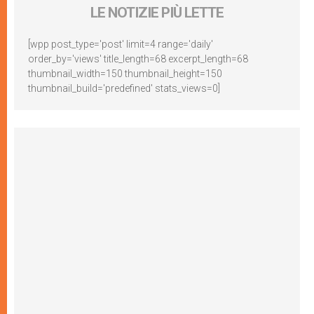
LE NOTIZIE PIÙ LETTE
[wpp post_type='post' limit=4 range='daily'
order_by='views' title_length=68 excerpt_length=68
thumbnail_width=150 thumbnail_height=150
thumbnail_build='predefined' stats_views=0]