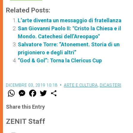
Related Posts:
L’arte diventa un messaggio di fratellanza
San Giovanni Paolo II: "Cristo la Chiesa e il
Mondo. Catechesi dell’Areopago"
Salvatore Torre: “Atonement. Storia di un
prigioniero e degli altri”
“God & Gol”: Torna la Clericus Cup
DICEMBRE 03, 2019 10:18
ARTE E CULTURA
,
DICASTERI
W
M
F
T
S
h
e
a
w
h
a
s
c
i
a
t
s
e
t
r
Share this Entry
s
e
b
t
e
A
n
o
e
p
g
o
r
ZENIT Staff
p
e
k
r