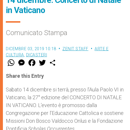
in Vaticano
Comunicato Stampa
DICEMBRE 03, 2019 10:18
ZENIT STAFF
ARTE E
CULTURA
,
DICASTERI
W
M
F
T
S
h
e
a
w
h
a
s
c
i
a
t
s
e
t
r
Share this Entry
s
e
b
t
e
A
n
o
e
p
g
o
r
Sabato 14 dicembre si terrà, presso l’Aula Paolo VI in
p
e
k
Vaticano, la 27° edizione del CONCERTO DI NATALE
r
IN VATICANO. L’evento è promosso dalla
Congregazione per l’Educazione Cattolica e sostiene
Missioni Don Bosco Valdocco Onlus e la Fondazione
Pontificia
Scholas Occurrentes
.