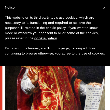
IT
Notice
x
This website or its third party tools use cookies, which are
necessary to its functioning and required to achieve the
,
,
ESCATOLOGIA E CAUSE DEI SANTI
PAPI
SPIRITUALITÀ E
purposes illustrated in the cookie policy. If you want to know
more or withdraw your consent to all or some of the cookies,
PREGHIERA
please refer to the
cookie policy
.
By closing this banner, scrolling this page, clicking a link or
continuing to browse otherwise, you agree to the use of cookies.