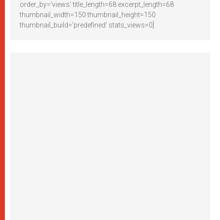
order_by='views' title_length=68 excerpt_length=68
thumbnail_width=150 thumbnail_height=150
thumbnail_build='predefined' stats_views=0]