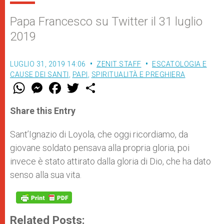
Papa Francesco su Twitter il 31 luglio
2019
LUGLIO 31, 2019 14:06
ZENIT STAFF
ESCATOLOGIA E
CAUSE DEI SANTI
,
PAPI
,
SPIRITUALITÀ E PREGHIERA
W
M
F
T
S
h
e
a
w
h
a
s
c
i
a
t
s
e
t
r
Share this Entry
s
e
b
t
e
A
n
o
e
p
g
o
r
Sant’Ignazio di Loyola, che oggi ricordiamo, da
p
e
k
giovane soldato pensava alla propria gloria, poi
r
invece è stato attirato dalla gloria di Dio, che ha dato
senso alla sua vita.
Related Posts: