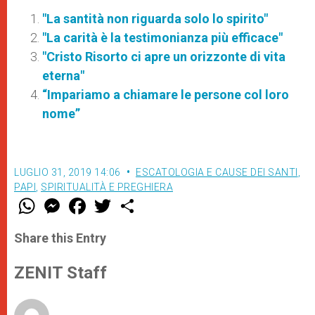
"La santità non riguarda solo lo spirito"
"La carità è la testimonianza più efficace"
"Cristo Risorto ci apre un orizzonte di vita
eterna"
“Impariamo a chiamare le persone col loro
nome”
LUGLIO 31, 2019 14:06
ESCATOLOGIA E CAUSE DEI SANTI
,
PAPI
,
SPIRITUALITÀ E PREGHIERA
W
M
F
T
S
h
e
a
w
h
a
s
c
i
a
t
s
e
t
r
Share this Entry
s
e
b
t
e
A
n
o
e
p
g
o
r
ZENIT Staff
p
e
k
r