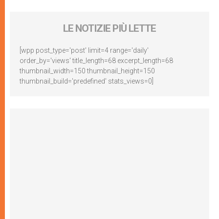
LE NOTIZIE PIÙ LETTE
[wpp post_type='post' limit=4 range='daily'
order_by='views' title_length=68 excerpt_length=68
thumbnail_width=150 thumbnail_height=150
thumbnail_build='predefined' stats_views=0]