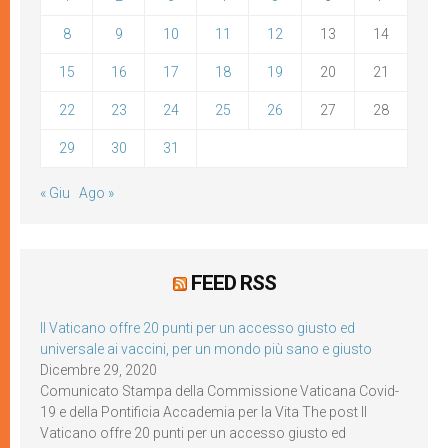
8
9
10
11
12
13
14
15
16
17
18
19
20
21
22
23
24
25
26
27
28
29
30
31
« Giu
Ago »
FEED RSS
Il Vaticano offre 20 punti per un accesso giusto ed
universale ai vaccini, per un mondo più sano e giusto
Dicembre 29, 2020
Comunicato Stampa della Commissione Vaticana Covid-
19 e della Pontificia Accademia per la Vita The post Il
Vaticano offre 20 punti per un accesso giusto ed