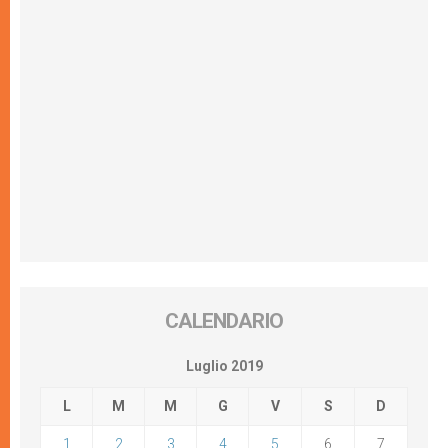
CALENDARIO
Luglio 2019
L
M
M
G
V
S
D
1
2
3
4
5
6
7