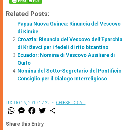
Related Posts:
Papua Nuova Guinea: Rinuncia del Vescovo
di Kimbe
Croazia: Rinuncia del Vescovo dell’Eparchia
di Križevci per i fedeli di rito bizantino
Ecuador: Nomina di Vescovo Ausiliare di
Quito
Nomina del Sotto-Segretario del Pontificio
Consiglio per il Dialogo Interreligioso
LUGLIO 26, 2019 12:22
CHIESE LOCALI
W
M
F
T
S
h
e
a
w
h
a
s
c
i
a
t
s
e
t
r
Share this Entry
s
e
b
t
e