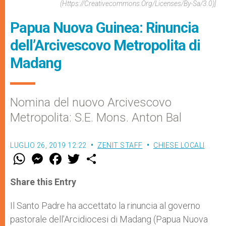
(https://creativecommons.org/licenses/by-Sa/3.0)]
Papua Nuova Guinea: Rinuncia
dell’Arcivescovo Metropolita di
Madang
Nomina del nuovo Arcivescovo
Metropolita: S.E. Mons. Anton Bal
LUGLIO 26, 2019 12:22
ZENIT STAFF
CHIESE LOCALI
W
M
F
T
S
h
e
a
w
h
a
s
c
i
a
t
s
e
t
r
Share this Entry
s
e
b
t
e
A
n
o
e
p
g
o
r
Il Santo Padre ha accettato la rinuncia al governo
p
e
k
pastorale dell’Arcidiocesi di Madang (Papua Nuova
r