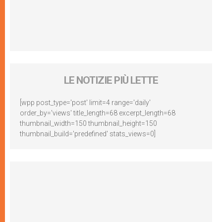
LE NOTIZIE PIÙ LETTE
[wpp post_type='post' limit=4 range='daily'
order_by='views' title_length=68 excerpt_length=68
thumbnail_width=150 thumbnail_height=150
thumbnail_build='predefined' stats_views=0]