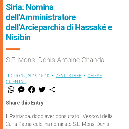
Siria: Nomina
dell’Amministratore
dell’Arcieparchia di Hassaké e
Nisibin
S.E. Mons. Denis Antoine Chahda
LUGLIO 12, 2019 15:10
ZENIT STAFF
CHIESE
ORIENTALI
W
M
F
T
S
h
e
a
w
h
a
s
c
i
a
t
s
e
t
r
Share this Entry
s
e
b
t
e
A
n
o
e
p
g
o
r
Il Patriarca, dopo aver consultato i Vescovi della
p
e
k
Curia Patriarcale, ha nominato S.E. Mons. Denis
r