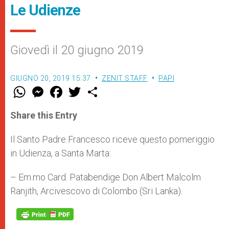
Le Udienze
Giovedì il 20 giugno 2019
GIUGNO 20, 2019 15:37
ZENIT STAFF
PAPI
W
M
F
T
S
h
e
a
w
h
a
s
c
i
a
t
s
e
t
r
Share this Entry
s
e
b
t
e
A
n
o
e
p
g
o
r
Il Santo Padre Francesco riceve questo pomeriggio
p
e
k
in Udienza, a Santa Marta:
r
– Em.mo Card. Patabendige Don Albert Malcolm
Ranjith, Arcivescovo di Colombo (Sri Lanka).