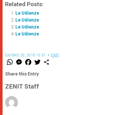
Related Posts:
Le Udienze
Le Udienze
Le Udienze
Le Udienze
GIUGNO 20, 2019 15:37
PAPI
W
M
F
T
S
h
e
a
w
h
a
s
c
i
a
t
s
e
t
r
Share this Entry
s
e
b
t
e
A
n
o
e
p
g
o
r
ZENIT Staff
p
e
k
r