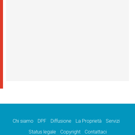
Chi siamo
DPF
Diffusione
La Proprietà
Servizi
Status legale
Copyright
Contattaci