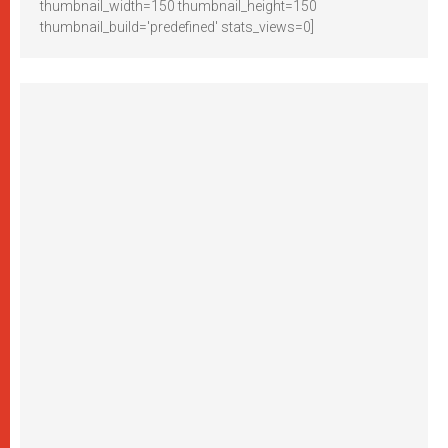
thumbnail_width=150 thumbnail_height=150
thumbnail_build='predefined' stats_views=0]