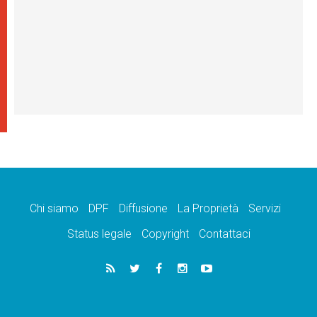
Chi siamo
DPF
Diffusione
La Proprietà
Servizi
Status legale
Copyright
Contattaci