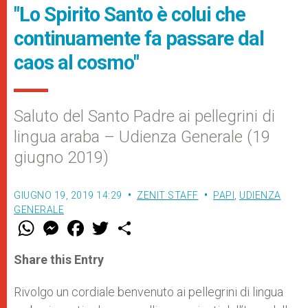
"Lo Spirito Santo è colui che
continuamente fa passare dal
caos al cosmo"
Saluto del Santo Padre ai pellegrini di
lingua araba – Udienza Generale (19
giugno 2019)
GIUGNO 19, 2019 14:29
ZENIT STAFF
PAPI
,
UDIENZA
GENERALE
W
M
F
T
S
h
e
a
w
h
a
s
c
i
a
t
s
e
t
r
Share this Entry
s
e
b
t
e
A
n
o
e
p
g
o
r
Rivolgo un cordiale benvenuto ai pellegrini di lingua
p
e
k