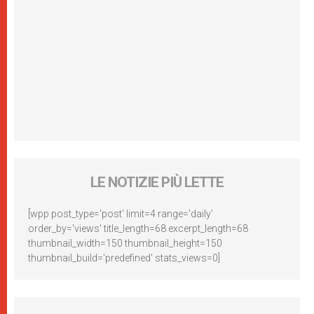
LE NOTIZIE PIÙ LETTE
[wpp post_type='post' limit=4 range='daily'
order_by='views' title_length=68 excerpt_length=68
thumbnail_width=150 thumbnail_height=150
thumbnail_build='predefined' stats_views=0]