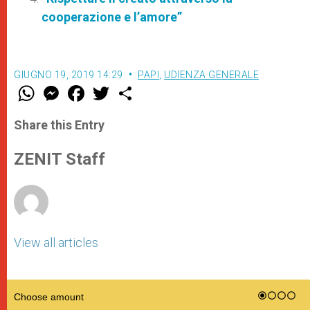
cooperazione e l’amore”
GIUGNO 19, 2019 14:29
PAPI
,
UDIENZA GENERALE
W
M
F
T
S
h
e
a
w
h
a
s
c
i
a
t
s
e
t
r
Share this Entry
s
e
b
t
e
A
n
o
e
p
g
o
r
ZENIT Staff
p
e
k
r
View all articles