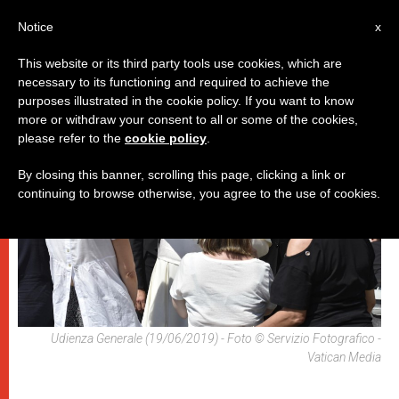
IT
Notice
x
This website or its third party tools use cookies, which are
necessary to its functioning and required to achieve the
,
PAPI
UDIENZA GENERALE
purposes illustrated in the cookie policy. If you want to know
more or withdraw your consent to all or some of the cookies,
please refer to the
cookie policy
.
By closing this banner, scrolling this page, clicking a link or
continuing to browse otherwise, you agree to the use of cookies.
Udienza Generale (19/06/2019) - Foto © Servizio Fotografico -
Vatican Media