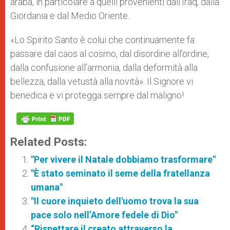
araba, in particolare a quelli provenienti dall’Iraq, dalla
r
Giordania e dal Medio Oriente.
«Lo Spirito Santo è colui che continuamente fa
passare dal caos al cosmo, dal disordine all’ordine,
dalla confusione all’armonia, dalla deformità alla
bellezza, dalla vetustà alla novità». Il Signore vi
benedica e vi protegga sempre dal maligno!
Related Posts:
"Per vivere il Natale dobbiamo trasformare"
"È stato seminato il seme della fratellanza
umana"
"Il cuore inquieto dell'uomo trova la sua
pace solo nell’Amore fedele di Dio"
“Rispettare il creato attraverso la