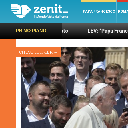
PAPA FRANCESCO
ROM
ù sano e giusto
LEV: “Papa Francesco. Un uomo 
PRIMO PIANO
,
CHIESE LOCALI
PAPI