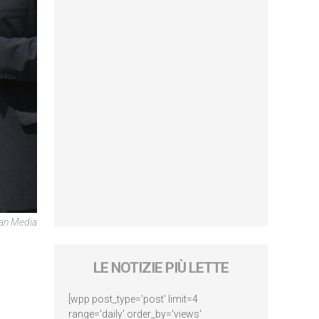
can Media
LE NOTIZIE PIÙ LETTE
[wpp post_type='post' limit=4
range='daily' order_by='views'