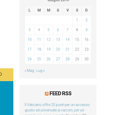
Giugno 2019
L
M
M
G
V
S
D
1
2
3
4
5
6
7
8
9
10
11
12
13
14
15
16
17
18
19
20
21
22
23
24
25
26
27
28
29
30
« Mag
Lug »
FEED RSS
Il Vaticano offre 20 punti per un accesso
giusto ed universale ai vaccini, per un