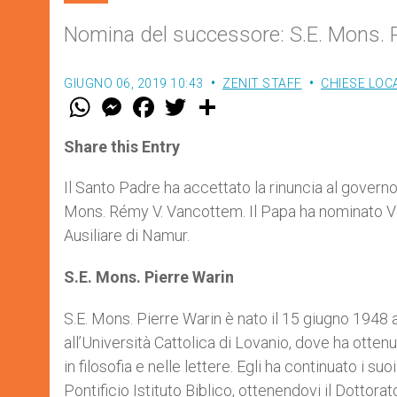
Nomina del successore: S.E. Mons. P
GIUGNO 06, 2019 10:43
ZENIT STAFF
CHIESE LOCA
W
M
F
T
S
h
e
a
w
h
a
s
c
i
a
t
s
e
t
r
Share this Entry
s
e
b
t
e
A
n
o
e
p
g
o
r
Il Santo Padre ha accettato la rinuncia al govern
p
e
k
Mons. Rémy V. Vancottem. Il Papa ha nominato Ve
r
Ausiliare di Namur.
S.E. Mons. Pierre Warin
S.E. Mons. Pierre Warin è nato il 15 giugno 1948 a
all’Università Cattolica di Lovanio, dove ha ottenu
in filosofia e nelle lettere. Egli ha continuato i s
Pontificio Istituto Biblico, ottenendovi il Dottorat