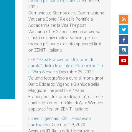
mondo più sano e giusto
Dicembre 29,
2020
Comunicato Stampa della Commissione
Vaticana Covid-19 e della Pontificia
Accademia per la Vita The post Il
Vaticano offre 20 punti per un accesso
giusto ed universale ai vaccini, per un
mondo più sano e giusto appeared first
on ZENIT - Italiano.
LEV: “Papa Francesco. Un uomo di
parola”, dietro le quinte dell’omonimo film
di Wim Wenders
Dicembre 29, 2020
Volume fotografico a cura di monsignor
Dario Edoardo Viganò e Gianluca della
Maggiore The post LEV: “Papa
Francesco. Un uomo di parola”, dietro le
quinte dell’omonimo film di Wim Wenders
appeared first on ZENIT - Italiano.
Lunedì 4 gennaio 2021: Possesso
cardinalizio
Dicembre 29, 2020
Avviso dell’Ufficio delle Celebrazioni