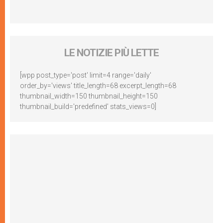
LE NOTIZIE PIÙ LETTE
[wpp post_type='post' limit=4 range='daily'
order_by='views' title_length=68 excerpt_length=68
thumbnail_width=150 thumbnail_height=150
thumbnail_build='predefined' stats_views=0]