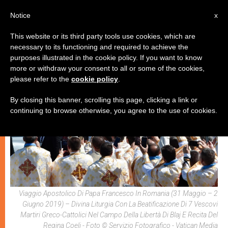
IT
Notice
x
This website or its third party tools use cookies, which are
necessary to its functioning and required to achieve the
,
CHIESE LOCALI
PAPI
purposes illustrated in the cookie policy. If you want to know
more or withdraw your consent to all or some of the cookies,
please refer to the
cookie policy
.
By closing this banner, scrolling this page, clicking a link or
continuing to browse otherwise, you agree to the use of cookies.
Viaggio Apostolico Di Papa Francesco In Romania (31 Maggio – 2
Giugno 2019) – Divina Liturgia Con La Beatificazione Di 7 Vescovi
Martiri Greco-Cattolici Nel Campo Della Libertà Di Blaj E Recita Del
Regina Coeli - Foto © Servizio Fotografico - Vatican Media