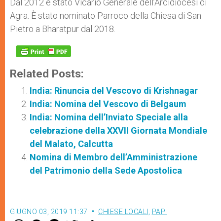
Dal 2012 è stato Vicario Generale dell’Arcidiocesi di
Agra. È stato nominato Parroco della Chiesa di San
Pietro a Bharatpur dal 2018.
Related Posts:
India: Rinuncia del Vescovo di Krishnagar
India: Nomina del Vescovo di Belgaum
India: Nomina dell’Inviato Speciale alla
celebrazione della XXVII Giornata Mondiale
del Malato, Calcutta
Nomina di Membro dell’Amministrazione
del Patrimonio della Sede Apostolica
GIUGNO 03, 2019 11:37
CHIESE LOCALI
,
PAPI
W
M
F
T
S