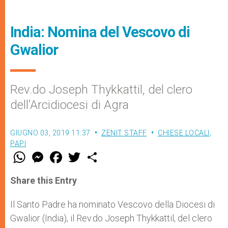
India: Nomina del Vescovo di
Gwalior
Rev.do Joseph Thykkattil, del clero
dell’Arcidiocesi di Agra
GIUGNO 03, 2019 11:37
ZENIT STAFF
CHIESE LOCALI
,
PAPI
W
M
F
T
S
h
e
a
w
h
a
s
c
i
a
t
s
e
t
r
Share this Entry
s
e
b
t
e
A
n
o
e
p
g
o
r
Il Santo Padre ha nominato Vescovo della Diocesi di
p
e
k
Gwalior (India), il Rev.do Joseph Thykkattil, del clero
r