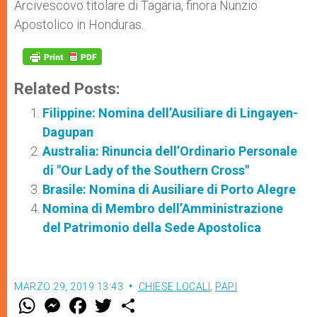
Arcivescovo titolare di Tagaria, finora Nunzio
Apostolico in Honduras.
Related Posts:
Filippine: Nomina dell’Ausiliare di Lingayen-
Dagupan
Australia: Rinuncia dell’Ordinario Personale
di "Our Lady of the Southern Cross"
Brasile: Nomina di Ausiliare di Porto Alegre
Nomina di Membro dell’Amministrazione
del Patrimonio della Sede Apostolica
MARZO 29, 2019 13:43
CHIESE LOCALI
,
PAPI
W
M
F
T
S
h
e
a
w
h