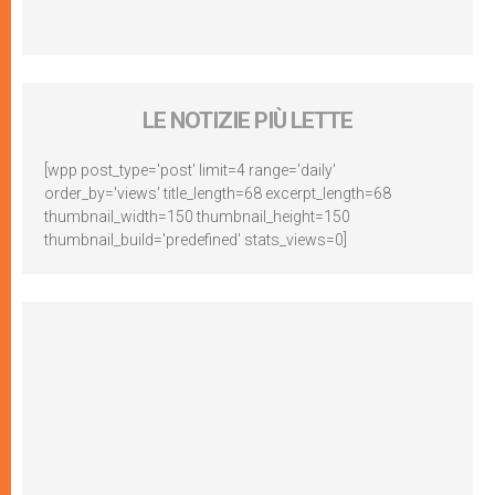
LE NOTIZIE PIÙ LETTE
[wpp post_type='post' limit=4 range='daily'
order_by='views' title_length=68 excerpt_length=68
thumbnail_width=150 thumbnail_height=150
thumbnail_build='predefined' stats_views=0]