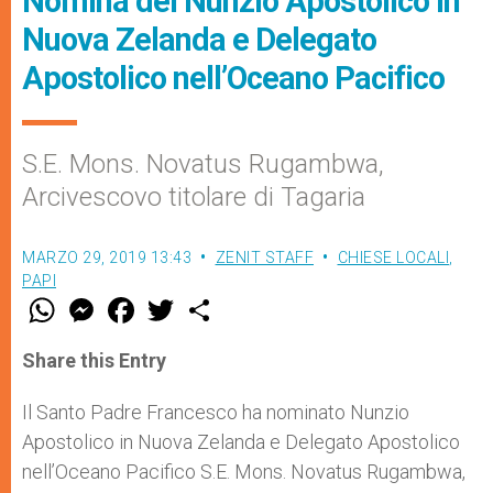
Nomina del Nunzio Apostolico in
Nuova Zelanda e Delegato
Apostolico nell’Oceano Pacifico
S.E. Mons. Novatus Rugambwa,
Arcivescovo titolare di Tagaria
MARZO 29, 2019 13:43
ZENIT STAFF
CHIESE LOCALI
,
PAPI
W
M
F
T
S
h
e
a
w
h
a
s
c
i
a
t
s
e
t
r
Share this Entry
s
e
b
t
e
A
n
o
e
p
g
o
r
Il Santo Padre Francesco ha nominato Nunzio
p
e
k
Apostolico in Nuova Zelanda e Delegato Apostolico
r
nell’Oceano Pacifico S.E. Mons. Novatus Rugambwa,