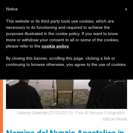
IT
Notice
x
This website or its third party tools use cookies, which are
necessary to its functioning and required to achieve the
,
CHIESE LOCALI
PAPI
purposes illustrated in the cookie policy. If you want to know
more or withdraw your consent to all or some of the cookies,
please refer to the
cookie policy
.
By closing this banner, scrolling this page, clicking a link or
continuing to browse otherwise, you agree to the use of cookies.
Udienza Generale (27/03/2019) - Foto © Servizio Fotografico -
Vatican Media