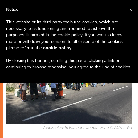
IT
Notice
x
This website or its third party tools use cookies, which are
necessary to its functioning and required to achieve the
,
ECOLOGIA
GIUSTIZIA E PACE
purposes illustrated in the cookie policy. If you want to know
more or withdraw your consent to all or some of the cookies,
please refer to the
cookie policy
.
By closing this banner, scrolling this page, clicking a link or
continuing to browse otherwise, you agree to the use of cookies.
Venezuelani In Fila Per L'acqua - Foto © ACS-Italia