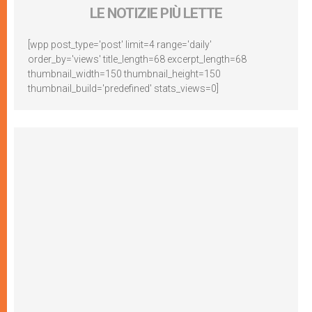
LE NOTIZIE PIÙ LETTE
[wpp post_type='post' limit=4 range='daily'
order_by='views' title_length=68 excerpt_length=68
thumbnail_width=150 thumbnail_height=150
thumbnail_build='predefined' stats_views=0]