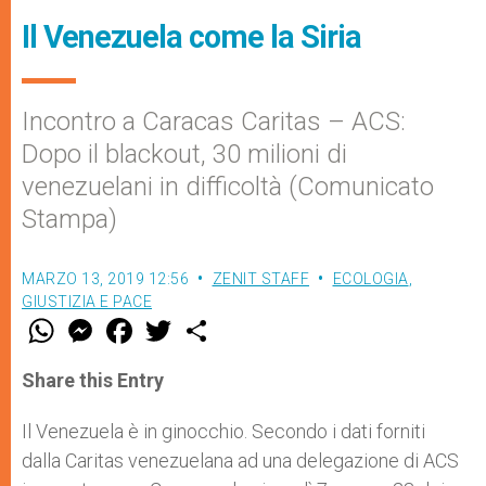
Il Venezuela come la Siria
Incontro a Caracas Caritas – ACS:
Dopo il blackout, 30 milioni di
venezuelani in difficoltà (Comunicato
Stampa)
MARZO 13, 2019 12:56
ZENIT STAFF
ECOLOGIA
,
GIUSTIZIA E PACE
W
M
F
T
S
h
e
a
w
h
a
s
c
i
a
t
s
e
t
r
Share this Entry
s
e
b
t
e
A
n
o
e
p
g
o
r
Il Venezuela è in ginocchio. Secondo i dati forniti
p
e
k
dalla Caritas venezuelana ad una delegazione di ACS
r