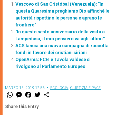
Vescovo di San Cristóbal (Venezuela): "In
questa Quaresima preghiamo Dio affinché le
autorità rispettino le persone e aprano le
frontiere"
"In questo sesto anniversario della visita a
Lampedusa, il mio pensiero va agli 'ultimi'"
ACS lancia una nuova campagna di raccolta
fondi in favore dei cristiani siriani
OpenArms: FCEI e Tavola valdese si
rivolgono al Parlamento Europeo
MARZO 13, 2019 12:56
ECOLOGIA
,
GIUSTIZIA E PACE
W
M
F
T
S
h
e
a
w
h
a
s
c
i
a
t
s
e
t
r
Share this Entry
s
e
b
t
e
A
n
o
e