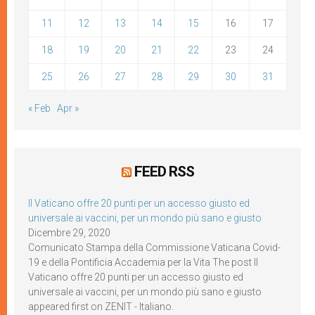
11
12
13
14
15
16
17
18
19
20
21
22
23
24
25
26
27
28
29
30
31
« Feb
Apr »
FEED RSS
Il Vaticano offre 20 punti per un accesso giusto ed
universale ai vaccini, per un mondo più sano e giusto
Dicembre 29, 2020
Comunicato Stampa della Commissione Vaticana Covid-
19 e della Pontificia Accademia per la Vita The post Il
Vaticano offre 20 punti per un accesso giusto ed
universale ai vaccini, per un mondo più sano e giusto
appeared first on ZENIT - Italiano.