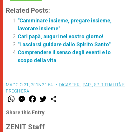
Related Posts:
"Camminare insieme, pregare insieme,
lavorare insieme"
Cari papà, auguri nel vostro giorno!
"Lasciarsi guidare dallo Spirito Santo"
Comprendere il senso degli eventi e lo
scopo della vita
MAGGIO 31, 2018 21:54
DICASTERI
,
PAPI
,
SPIRITUALITÀ E
PREGHIERA
W
M
F
T
S
h
e
a
w
h
a
s
c
i
a
t
s
e
t
r
Share this Entry
s
e
b
t
e
A
n
o
e
p
g
o
r
ZENIT Staff
p
e
k