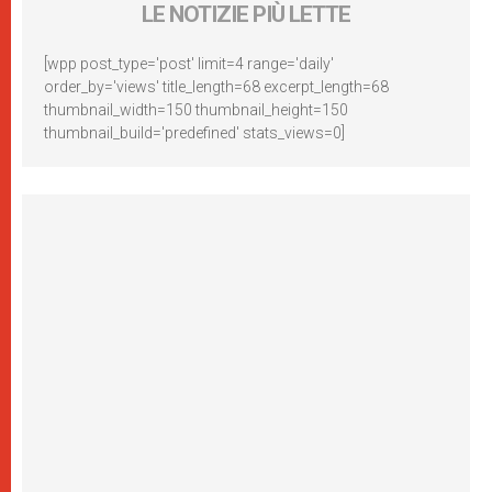
LE NOTIZIE PIÙ LETTE
[wpp post_type='post' limit=4 range='daily'
order_by='views' title_length=68 excerpt_length=68
thumbnail_width=150 thumbnail_height=150
thumbnail_build='predefined' stats_views=0]