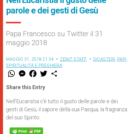
parole e dei gesti di Gesù
Papa Francesco su Twitter il 31
maggio 2018
MAGGIO 31, 2018 21:54
ZENIT STAFF
DICASTERI
,
PAPI
,
SPIRITUALITÀ E PREGHIERA
W
M
F
T
S
h
e
a
w
h
a
s
c
i
a
t
s
e
t
r
Share this Entry
s
e
b
t
e
A
n
o
e
p
g
o
r
Nell’Eucaristia c’è tutto il gusto delle parole e dei
p
e
k
gesti di Gesù, il sapore della sua Pasqua, la fragranza
r
del suo Spirito.