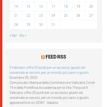
14
15
16
17
18
19
20
21
22
23
24
25
26
27
28
29
30
31
« Apr
Giu »
FEED RSS
Il Vaticano offre 20 punti per un accesso giusto ed
universale ai vaccini, per un mondo più sano e giusto
Dicembre 29, 2020
Comunicato Stampa della Commissione Vaticana Covid-
19 e della Pontificia Accademia per la Vita The post Il
Vaticano offre 20 punti per un accesso giusto ed
universale ai vaccini, per un mondo più sano e giusto
appeared first on ZENIT - Italiano.