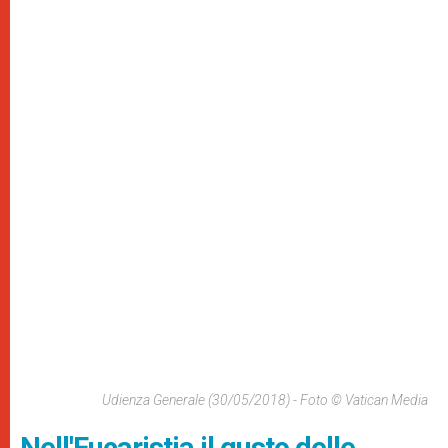
Udienza Generale (30/05/2018) - Foto © Vatican Media
Nell'Eucaristia il gusto delle