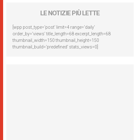
LE NOTIZIE PIÙ LETTE
[wpp post_type='post' limit=4 range='daily'
order_by='views' title_length=68 excerpt_length=68
thumbnail_width=150 thumbnail_height=150
thumbnail_build='predefined' stats_views=0]