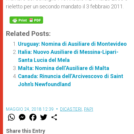
rieletto per un secondo mandato il 3 febbraio 2011.
Related Posts:
Uruguay: Nomina di Ausiliare di Montevideo
Italia: Nuovo Ausiliare di Messina-Lipari-
Santa Lucia del Mela
Malta: Nomina dell’Ausiliare di Malta
Canada: Rinuncia dell’Arcivescovo di Saint
John’s Newfoundland
MAGGIO 24, 2018 12:39
DICASTERI
,
PAPI
W
M
F
T
S
h
e
a
w
h
a
s
c
i
a
t
s
e
t
r
Share this Entry
s
e
b
t
e