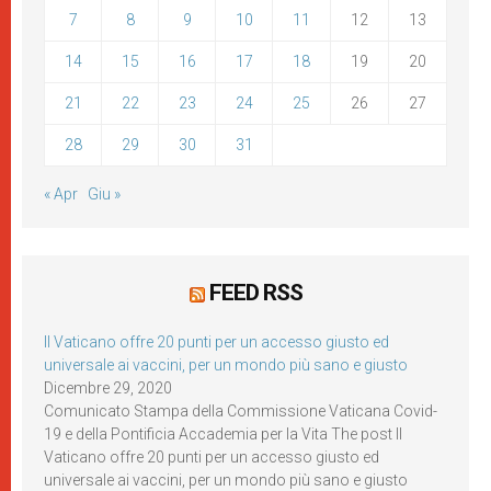
7
8
9
10
11
12
13
14
15
16
17
18
19
20
21
22
23
24
25
26
27
28
29
30
31
« Apr
Giu »
FEED RSS
Il Vaticano offre 20 punti per un accesso giusto ed
universale ai vaccini, per un mondo più sano e giusto
Dicembre 29, 2020
Comunicato Stampa della Commissione Vaticana Covid-
19 e della Pontificia Accademia per la Vita The post Il
Vaticano offre 20 punti per un accesso giusto ed
universale ai vaccini, per un mondo più sano e giusto