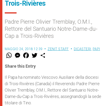
Trois-Rivières
Padre Pierre Olivier Tremblay, O.M.I.,
Rettore del Santuario Notre-Dame-du-
Cap a Trois-Rivières
MAGGIO 24, 2018 12:39
ZENIT STAFF
DICASTERI
,
PAPI
W
M
F
T
S
h
e
a
w
h
a
s
c
i
a
t
s
e
t
r
Share this Entry
s
e
b
t
e
A
n
o
e
p
g
o
r
Il Papa ha nominato Vescovo Ausiliare della diocesi
p
e
k
di Trois-Rivières (Canada) il Reverendo Padre Pierre
r
Olivier Tremblay, O.M.I., Rettore del Santuario Notre-
Dame-du-Cap a Trois-Rivières, assegnandogli la sede
titolare di Tino.