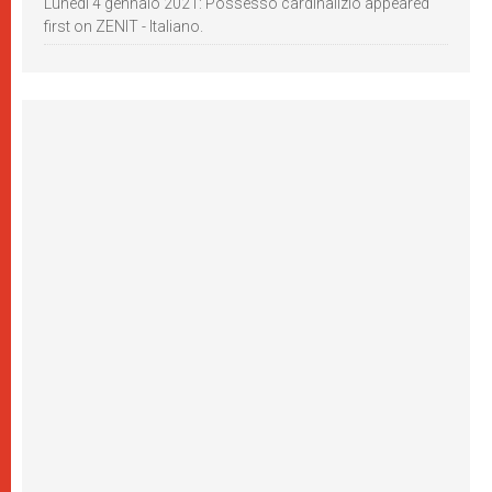
Lunedì 4 gennaio 2021: Possesso cardinalizio appeared
first on ZENIT - Italiano.