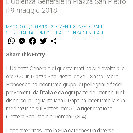
L’Udienza Generale in Piazza San Pietro
il 9 maggio 2018
MAGGIO 09, 2018 19:42
ZENIT STAFF
PAPI
,
SPIRITUALITÀ E PREGHIERA
,
UDIENZA GENERALE
W
M
F
T
S
h
e
a
w
h
a
s
c
i
a
t
s
e
t
r
Share this Entry
s
e
b
t
e
A
n
o
e
p
g
o
r
L’Udienza Generale di questa mattina si è svolta alle
p
e
k
ore 9.20 in Piazza San Pietro, dove il Santo Padre
r
Francesco ha incontrato gruppi di pellegrini e fedeli
provenienti dall’Italia e da ogni parte del mondo. Nel
discorso in lingua italiana il Papa ha incentrato la sua
meditazione sul Battesimo: 5. La rigenerazione
(Lettera San Paolo ai Romani 6,3-4).
Dopo aver riassunto la Sua catechesi in diverse