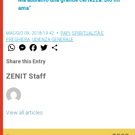
ama"
MAGGIO 09, 2018 19:42
PAPI
,
SPIRITUALITÀ E
PREGHIERA
,
UDIENZA GENERALE
W
M
F
T
S
h
e
a
w
h
a
s
c
i
a
t
s
e
t
r
Share this Entry
s
e
b
t
e
A
n
o
e
p
g
o
r
ZENIT Staff
p
e
k
r
View all articles