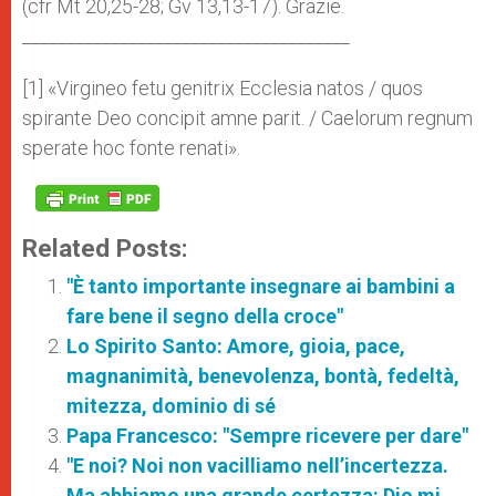
(cfr Mt 20,25-28; Gv 13,13-17). Grazie.
_____________________________________
[1] «Virgineo fetu genitrix Ecclesia natos / quos
spirante Deo concipit amne parit. / Caelorum regnum
sperate hoc fonte renati».
Related Posts:
"È tanto importante insegnare ai bambini a
fare bene il segno della croce"
Lo Spirito Santo: Amore, gioia, pace,
magnanimità, benevolenza, bontà, fedeltà,
mitezza, dominio di sé
Papa Francesco: "Sempre ricevere per dare"
"E noi? Noi non vacilliamo nell’incertezza.
Ma abbiamo una grande certezza: Dio mi