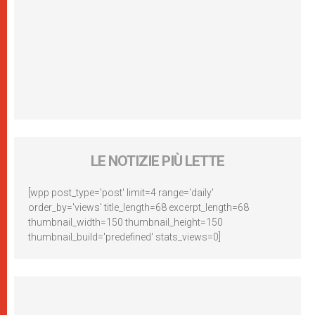
LE NOTIZIE PIÙ LETTE
[wpp post_type='post' limit=4 range='daily'
order_by='views' title_length=68 excerpt_length=68
thumbnail_width=150 thumbnail_height=150
thumbnail_build='predefined' stats_views=0]