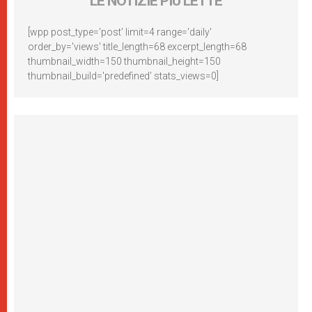
LE NOTIZIE PIÙ LETTE
[wpp post_type='post' limit=4 range='daily'
order_by='views' title_length=68 excerpt_length=68
thumbnail_width=150 thumbnail_height=150
thumbnail_build='predefined' stats_views=0]