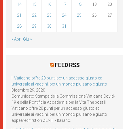
14
15
16
17
18
19
20
21
22
23
24
25
26
27
28
29
30
31
« Apr
Giu »
FEED RSS
Il Vaticano offre 20 punti per un accesso giusto ed
universale ai vaccini, per un mondo più sano e giusto
Dicembre 29, 2020
Comunicato Stampa della Commissione Vaticana Covid-
19 e della Pontificia Accademia per la Vita The post Il
Vaticano offre 20 punti per un accesso giusto ed
universale ai vaccini, per un mondo più sano e giusto
appeared first on ZENIT - Italiano.