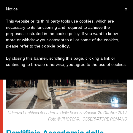
IT
Notice
x
This website or its third party tools use cookies, which are
necessary to its functioning and required to achieve the
,
DICASTERI
PAPI
purposes illustrated in the cookie policy. If you want to know
more or withdraw your consent to all or some of the cookies,
please refer to the
cookie policy
.
By closing this banner, scrolling this page, clicking a link or
continuing to browse otherwise, you agree to the use of cookies.
Udienza Pontificia Accademia Delle Scienze Sociali, 20 Ottobre 2017
- Foto © PHOTO.VA - OSSERVATORE ROMANO