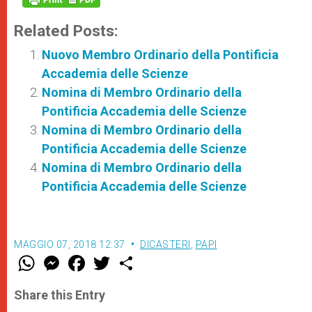
Related Posts:
Nuovo Membro Ordinario della Pontificia
Accademia delle Scienze
Nomina di Membro Ordinario della
Pontificia Accademia delle Scienze
Nomina di Membro Ordinario della
Pontificia Accademia delle Scienze
Nomina di Membro Ordinario della
Pontificia Accademia delle Scienze
MAGGIO 07, 2018 12:37
DICASTERI
,
PAPI
W
M
F
T
S
h
e
a
w
h
a
s
c
i
a
t
s
e
t
r
Share this Entry
s
e
b
t
e