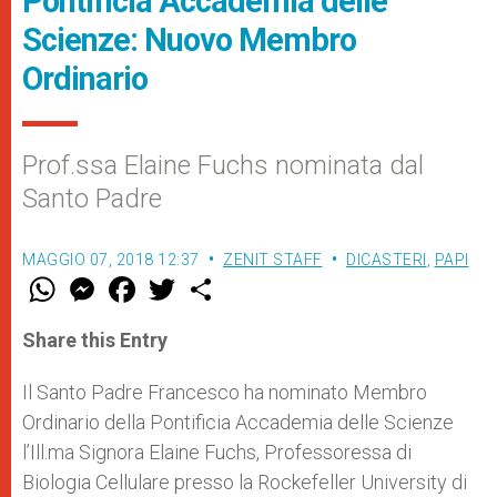
Pontificia Accademia delle
Scienze: Nuovo Membro
Ordinario
Prof.ssa Elaine Fuchs nominata dal
Santo Padre
MAGGIO 07, 2018 12:37
ZENIT STAFF
DICASTERI
,
PAPI
W
M
F
T
S
h
e
a
w
h
a
s
c
i
a
t
s
e
t
r
Share this Entry
s
e
b
t
e
A
n
o
e
p
g
o
r
Il Santo Padre Francesco ha nominato Membro
p
e
k
Ordinario della Pontificia Accademia delle Scienze
r
l’Ill.ma Signora Elaine Fuchs, Professoressa di
Biologia Cellulare presso la Rockefeller University di