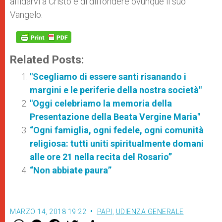
affidarvi a Cristo e di diffondere ovunque il suo
Vangelo.
Related Posts:
"Scegliamo di essere santi risanando i
margini e le periferie della nostra società"
"Oggi celebriamo la memoria della
Presentazione della Beata Vergine Maria"
“Ogni famiglia, ogni fedele, ogni comunità
religiosa: tutti uniti spiritualmente domani
alle ore 21 nella recita del Rosario”
“Non abbiate paura”
MARZO 14, 2018 19:22
PAPI
,
UDIENZA GENERALE
W
M
F
T
S