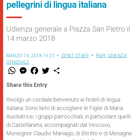
pellegrini di lingua italiana
Udienza generale a Piazza San Pietro il
14 marzo 2018
MARZO 14, 2018 19:22
ZENIT STAFF
PAPI
,
UDIENZA
GENERALE
W
M
F
T
S
h
e
a
w
h
a
s
c
i
a
t
s
e
t
r
Share this Entry
s
e
b
t
e
A
n
o
e
p
g
o
r
Rivolgo un cordiale benvenuto ai fedeli di lingua
p
e
k
italiana. Sono lieto di accogliere le Figlie di Maria
r
Ausiliatrice; i gruppi parrocchiali, in particolare quelli
di Castellaneta, accompagnati dal Vescovo,
Monsignor Claudio Maniago, di Bitritto e di Mesagne.