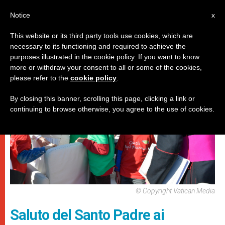
IT
Notice
x
This website or its third party tools use cookies, which are
necessary to its functioning and required to achieve the
,
PAPI
UDIENZA GENERALE
purposes illustrated in the cookie policy. If you want to know
more or withdraw your consent to all or some of the cookies,
please refer to the
cookie policy
.
By closing this banner, scrolling this page, clicking a link or
continuing to browse otherwise, you agree to the use of cookies.
© Copyright Vatican Media
Saluto del Santo Padre ai