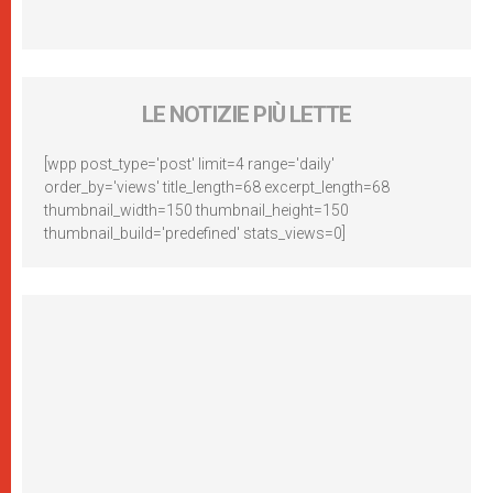
LE NOTIZIE PIÙ LETTE
[wpp post_type='post' limit=4 range='daily'
order_by='views' title_length=68 excerpt_length=68
thumbnail_width=150 thumbnail_height=150
thumbnail_build='predefined' stats_views=0]