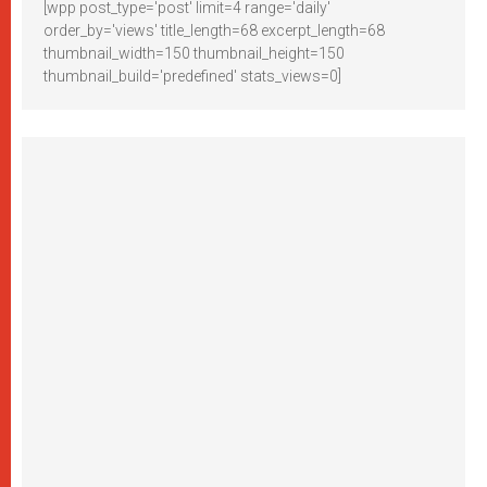
[wpp post_type='post' limit=4 range='daily'
order_by='views' title_length=68 excerpt_length=68
thumbnail_width=150 thumbnail_height=150
thumbnail_build='predefined' stats_views=0]