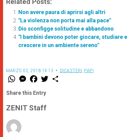
Related Posts:
Non avere paura di aprirsi agli altri
"La violenza non porta mai alla pace"
Dio sconfigge solitudine e abbandono
"I bambini devono poter giocare, studiare e
crescere in un ambiente sereno"
MARZO 02, 2018 14:13
DICASTERI
,
PAPI
W
M
F
T
S
h
e
a
w
h
a
s
c
i
a
t
s
e
t
r
Share this Entry
s
e
b
t
e
A
n
o
e
p
g
o
r
ZENIT Staff
p
e
k
r