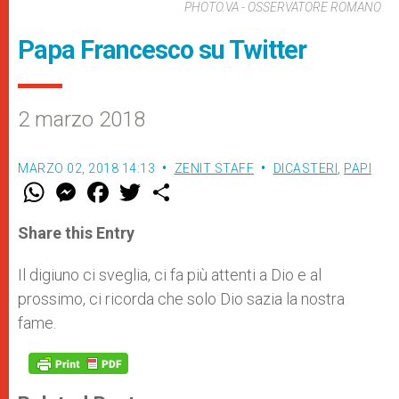
PHOTO.VA - OSSERVATORE ROMANO
Papa Francesco su Twitter
2 marzo 2018
MARZO 02, 2018 14:13
ZENIT STAFF
DICASTERI
,
PAPI
W
M
F
T
S
h
e
a
w
h
a
s
c
i
a
t
s
e
t
r
Share this Entry
s
e
b
t
e
A
n
o
e
p
g
o
r
Il digiuno ci sveglia, ci fa più attenti a Dio e al
p
e
k
prossimo, ci ricorda che solo Dio sazia la nostra
r
fame.