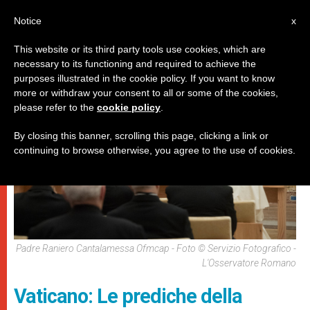
IT
Notice
x
This website or its third party tools use cookies, which are
necessary to its functioning and required to achieve the
,
,
DICASTERI
PAPI
SPIRITUALITÀ E PREGHIERA
purposes illustrated in the cookie policy. If you want to know
more or withdraw your consent to all or some of the cookies,
please refer to the
cookie policy
.
By closing this banner, scrolling this page, clicking a link or
continuing to browse otherwise, you agree to the use of cookies.
Padre Raniero Cantalamessa Ofmcap - Foto © Servizio Fotografico -
L'Osservatore Romano
Vaticano: Le prediche della