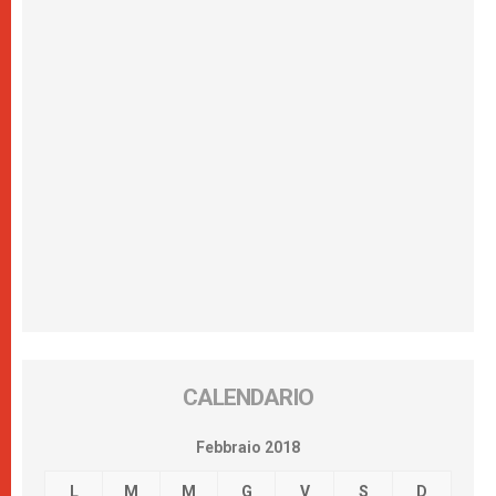
CALENDARIO
Febbraio 2018
L
M
M
G
V
S
D