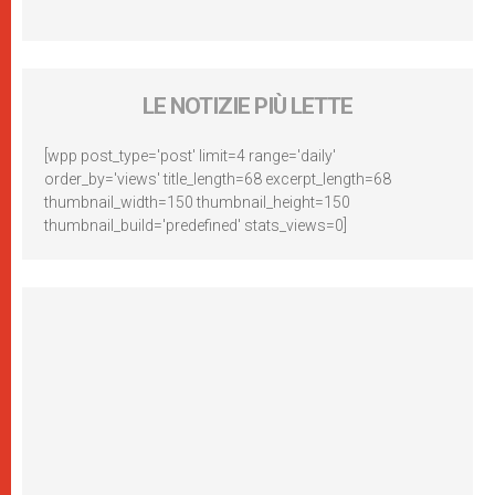
LE NOTIZIE PIÙ LETTE
[wpp post_type='post' limit=4 range='daily'
order_by='views' title_length=68 excerpt_length=68
thumbnail_width=150 thumbnail_height=150
thumbnail_build='predefined' stats_views=0]