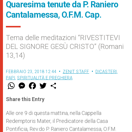
Quaresima tenute da P. Raniero
Cantalamessa, O.F.M. Cap.
Tema delle meditazioni “RIVESTITEVI
DEL SIGNORE GESÙ CRISTO” (Romani
13,14)
FEBBRAIO 23, 2018 12:44
ZENIT STAFF
DICASTERI
,
PAPI
,
SPIRITUALITÀ E PREGHIERA
W
M
F
T
S
h
e
a
w
h
a
s
c
i
a
t
s
e
t
r
Share this Entry
s
e
b
t
e
A
n
o
e
p
g
o
r
Alle ore 9 di questa mattina, nella Cappella
p
e
k
Redemptoris Mater, il Predicatore della Casa
r
Pontificia, Rev.do P. Raniero Cantalamessa, O.F.M.