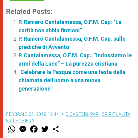
Related Posts:
P. Raniero Cantalamessa, O.F.M. Cap: “La
carità non abbia finzioni”
P. Raniero Cantalamessa, O.F.M. Cap. sulle
prediche di Avvento
P. Cantalamessa, O.F.M. Cap.: “Indossiamo le
armi della Luce” – La purezza cristiana
"Celebrare la Pasqua come una festa della
chiamata dell'uomo a una nuova
generazione"
FEBBRAIO 23, 2018 12:44
DICASTERI
,
PAPI
,
SPIRITUALITÀ
E PREGHIERA
W
M
F
T
S
h
e
a
w
h
a
s
c
i
a