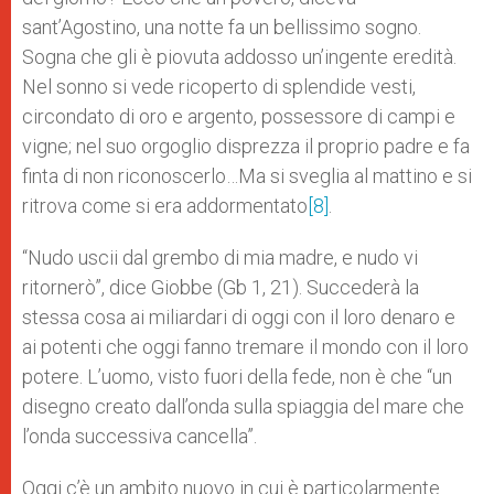
sant’Agostino, una notte fa un bellissimo sogno.
Sogna che gli è piovuta addosso un’ingente eredità.
Nel sonno si vede ricoperto di splendide vesti,
circondato di oro e argento, possessore di campi e
vigne; nel suo orgoglio disprezza il proprio padre e fa
finta di non riconoscerlo…Ma si sveglia al mattino e si
ritrova come si era addormentato
[8]
.
“Nudo uscii dal grembo di mia madre, e nudo vi
ritornerò”, dice Giobbe (Gb 1, 21). Succederà la
stessa cosa ai miliardari di oggi con il loro denaro e
ai potenti che oggi fanno tremare il mondo con il loro
potere. L’uomo, visto fuori della fede, non è che “un
disegno creato dall’onda sulla spiaggia del mare che
l’onda successiva cancella”.
Oggi c’è un ambito nuovo in cui è particolarmente