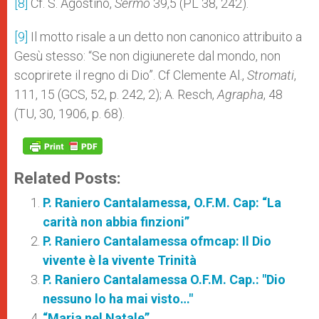
[8]
Cf. S. Agostino,
Sermo
39,5 (PL 38, 242).
[9]
Il motto risale a un detto non canonico attribuito a
Gesù stesso: “Se non digiunerete dal mondo, non
scoprirete il regno di Dio”. Cf Clemente Al.,
Stromati
,
111, 15 (GCS, 52, p. 242, 2); A. Resch,
Agrapha
, 48
(TU, 30, 1906, p. 68).
Related Posts:
P. Raniero Cantalamessa, O.F.M. Cap: “La
carità non abbia finzioni”
P. Raniero Cantalamessa ofmcap: Il Dio
vivente è la vivente Trinità
P. Raniero Cantalamessa O.F.M. Cap.: "Dio
nessuno lo ha mai visto…"
“Maria nel Natale”