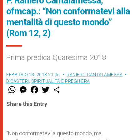
P. Raniero Cantalamessa,
ofmcap.: “Non conformatevi alla
mentalità di questo mondo”
(Rom 12, 2)
Prima predica Quaresima 2018
FEBBRAIO 23, 2018 21:06
RANIERO CANTALAMESSA
DICASTERI
,
SPIRITUALITÀ E PREGHIERA
W
M
F
T
S
h
e
a
w
h
a
s
c
i
a
t
s
e
t
r
Share this Entry
s
e
b
t
e
A
n
o
e
p
g
o
r
p
e
k
r
“Non conformatevi a questo mondo, ma