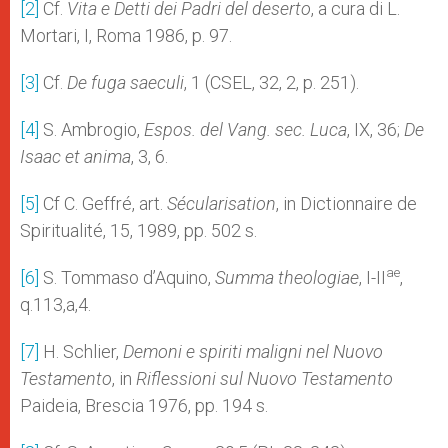
[2]
Cf.
Vita e Detti dei Padri del deserto
, a cura di L.
Mortari, I, Roma 1986, p. 97.
[3]
Cf.
De fuga saeculi
, 1 (CSEL, 32, 2, p. 251).
[4]
S. Ambrogio,
Espos. del Vang. sec. Luca
, IX, 36;
De
Isaac et anima
, 3, 6.
[5]
Cf C. Geffré, art.
Sécularisation
, in Dictionnaire de
Spiritualité, 15, 1989, pp. 502 s.
ae
[6]
S. Tommaso d’Aquino,
Summa theologiae
, I-II
,
q.113,a,4.
[7]
H. Schlier,
Demoni e spiriti maligni nel Nuovo
Testamento
, in
Riflessioni sul Nuovo Testamento
Paideia, Brescia 1976, pp. 194 s.