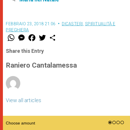
FEBBRAIO 23, 2018 21:06
DICASTERI
,
SPIRITUALITÀ E
PREGHIERA
W
M
F
T
S
h
e
a
w
h
a
s
c
i
a
t
s
e
t
r
Share this Entry
s
e
b
t
e
A
n
o
e
p
g
o
r
Raniero Cantalamessa
p
e
k
r
View all articles