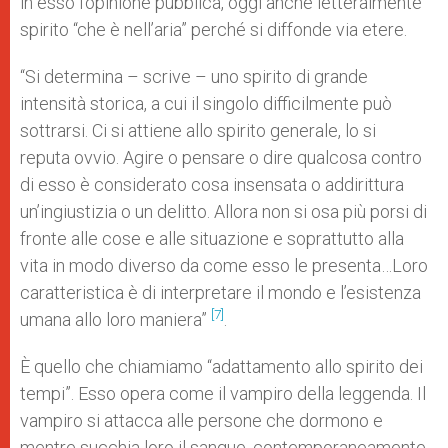
in esso l’opinione pubblica, oggi anche letteralmente
spirito “che è nell’aria” perché si diffonde via etere.
“Si determina – scrive – uno spirito di grande
intensità storica, a cui il singolo difficilmente può
sottrarsi. Ci si attiene allo spirito generale, lo si
reputa ovvio. Agire o pensare o dire qualcosa contro
di esso è considerato cosa insensata o addirittura
un’ingiustizia o un delitto. Allora non si osa più porsi di
fronte alle cose e alle situazione e soprattutto alla
vita in modo diverso da come esso le presenta…Loro
caratteristica è di interpretare il mondo e l’esistenza
[7]
umana allo loro maniera”
.
È quello che chiamiamo “adattamento allo spirito dei
tempi”. Esso opera come il vampiro della leggenda. Il
vampiro si attacca alle persone che dormono e
mentre succhia loro il sangue, contemporaneamente