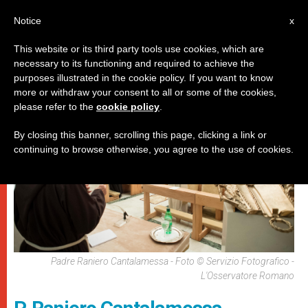
IT
Notice
x
This website or its third party tools use cookies, which are
necessary to its functioning and required to achieve the
,
DICASTERI
SPIRITUALITÀ E PREGHIERA
purposes illustrated in the cookie policy. If you want to know
more or withdraw your consent to all or some of the cookies,
please refer to the
cookie policy
.
By closing this banner, scrolling this page, clicking a link or
continuing to browse otherwise, you agree to the use of cookies.
Padre Raniero Cantalamessa - Foto © Servizio Fotografico -
L'Osservatore Romano