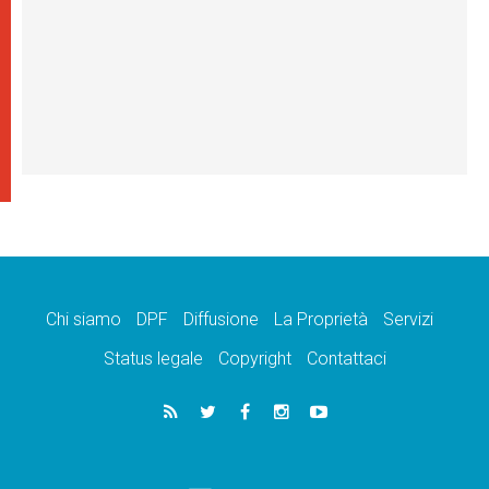
Chi siamo
DPF
Diffusione
La Proprietà
Servizi
Status legale
Copyright
Contattaci