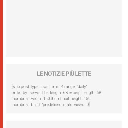
LE NOTIZIE PIÙ LETTE
[wpp post_type='post' limit=4 range='daily'
order_by='views' title_length=68 excerpt_length=68
thumbnail_width=150 thumbnail_height=150
thumbnail_build='predefined' stats_views=0]