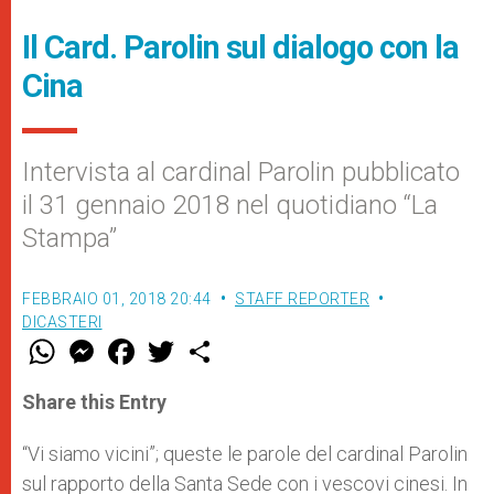
Il Card. Parolin sul dialogo con la
Cina
Intervista al cardinal Parolin pubblicato
il 31 gennaio 2018 nel quotidiano “La
Stampa”
FEBBRAIO 01, 2018 20:44
STAFF REPORTER
DICASTERI
W
M
F
T
S
h
e
a
w
h
a
s
c
i
a
t
s
e
t
r
Share this Entry
s
e
b
t
e
A
n
o
e
p
g
o
r
“
Vi siamo vicini”; queste le parole del cardinal Parolin
p
e
k
sul rapporto della Santa Sede con i vescovi cinesi. In
r