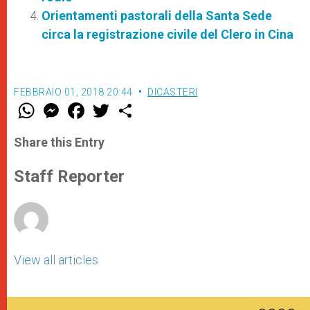
Orientamenti pastorali della Santa Sede
circa la registrazione civile del Clero in Cina
FEBBRAIO 01, 2018 20:44
DICASTERI
W
M
F
T
S
h
e
a
w
h
a
s
c
i
a
t
s
e
t
r
Share this Entry
s
e
b
t
e
A
n
o
e
p
g
o
r
Staff Reporter
p
e
k
r
View all articles