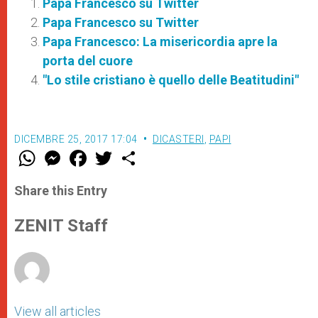
Papa Francesco su Twitter
Papa Francesco su Twitter
Papa Francesco: La misericordia apre la
porta del cuore
"Lo stile cristiano è quello delle Beatitudini"
DICEMBRE 25, 2017 17:04
DICASTERI
,
PAPI
W
M
F
T
S
h
e
a
w
h
a
s
c
i
a
t
s
e
t
r
Share this Entry
s
e
b
t
e
A
n
o
e
p
g
o
r
ZENIT Staff
p
e
k
r
View all articles