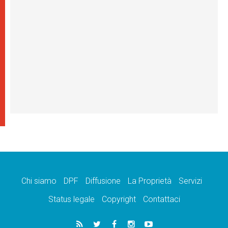
Chi siamo
DPF
Diffusione
La Proprietà
Servizi
Status legale
Copyright
Contattaci