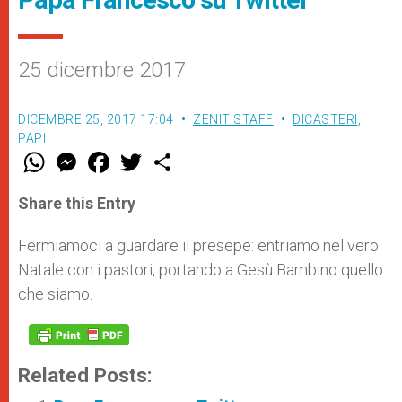
25 dicembre 2017
DICEMBRE 25, 2017 17:04
ZENIT STAFF
DICASTERI
,
PAPI
W
M
F
T
S
h
e
a
w
h
a
s
c
i
a
t
s
e
t
r
Share this Entry
s
e
b
t
e
A
n
o
e
p
g
o
r
Fermiamoci a guardare il presepe: entriamo nel vero
p
e
k
Natale con i pastori, portando a Gesù Bambino quello
r
che siamo.
Related Posts: