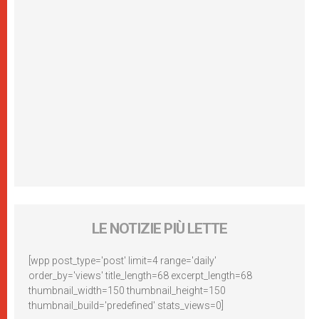
LE NOTIZIE PIÙ LETTE
[wpp post_type='post' limit=4 range='daily'
order_by='views' title_length=68 excerpt_length=68
thumbnail_width=150 thumbnail_height=150
thumbnail_build='predefined' stats_views=0]