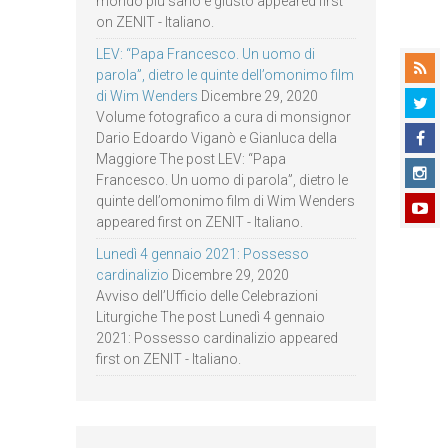
mondo più sano e giusto appeared first
on ZENIT - Italiano.
LEV: “Papa Francesco. Un uomo di
parola”, dietro le quinte dell’omonimo film
di Wim Wenders
Dicembre 29, 2020
Volume fotografico a cura di monsignor
Dario Edoardo Viganò e Gianluca della
Maggiore The post LEV: “Papa
Francesco. Un uomo di parola”, dietro le
quinte dell’omonimo film di Wim Wenders
appeared first on ZENIT - Italiano.
Lunedì 4 gennaio 2021: Possesso
cardinalizio
Dicembre 29, 2020
Avviso dell’Ufficio delle Celebrazioni
Liturgiche The post Lunedì 4 gennaio
2021: Possesso cardinalizio appeared
first on ZENIT - Italiano.