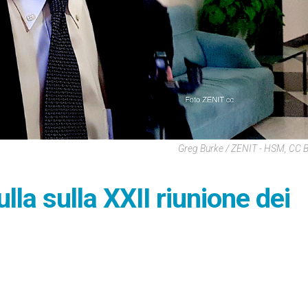
Greg Burke / ZENIT - HSM, CC 
lla sulla XXII riunione dei