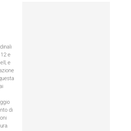
dinali
ì 12 e
ll, e
lazione
 questa
ai
iggio
nto di
ioni
ura.