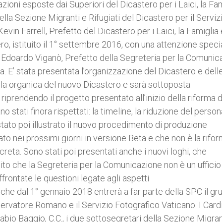
lazioni esposte dai Superiori del Dicastero per i Laici, la Fa
ella Sezione Migranti e Rifugiati del Dicastero per il Serviz
evin Farrell, Prefetto del Dicastero per i Laici, la Famiglia 
ro, istituito il 1° settembre 2016, con una attenzione speci
o Edoardo Viganò, Prefetto della Segreteria per la Comunic
ma. E’ stata presentata l’organizzazione del Dicastero e dell
bella organica del nuovo Dicastero e sarà sottoposta
, riprendendo il progetto presentato all’inizio della riforma 
 stati finora rispettati: la timeline, la riduzione del person
 stato poi illustrato il nuovo procedimento di produzione
to nei prossimi giorni in versione Beta e che non è la rifo
eta. Sono stati poi presentati anche i nuovi loghi, che
adito che la Segreteria per la Comunicazione non è un uffici
rontate le questioni legate agli aspetti
che dal 1° gennaio 2018 entrerà a far parte della SPC il g
servatore Romano e il Servizio Fotografico Vaticano. I Cardi
abio Baggio, C.C., i due sottosegretari della Sezione Migran