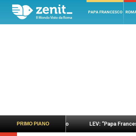
PAPA FRANCESCO
ROM
ano e giusto
LEV: “Papa Francesco. Un uomo di 
PRIMO PIANO