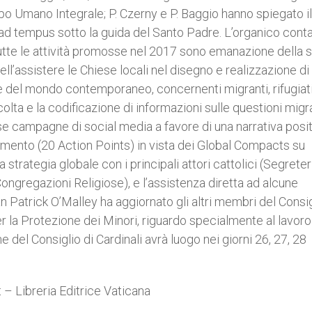
uppo Umano Integrale; P. Czerny e P. Baggio hanno spiegato il
ad tempus sotto la guida del Santo Padre. L’organico cont
Tutte le attività promosse nel 2017 sono emanazione della 
ell’assistere le Chiese locali nel disegno e realizzazione di
de del mondo contemporaneo, concernenti migranti, rifugiat
raccolta e la codificazione di informazioni sulle questioni migr
rse campagne di social media a favore di una narrativa posi
ocumento (20 Action Points) in vista dei Global Compacts su
a strategia globale con i principali attori cattolici (Segreter
ngregazioni Religiose), e l’assistenza diretta ad alcune
 Patrick O’Malley ha aggiornato gli altri membri del Consi
er la Protezione dei Minori, riguardo specialmente al lavoro
e del Consiglio di Cardinali avrà luogo nei giorni 26, 27, 28
 – Libreria Editrice Vaticana