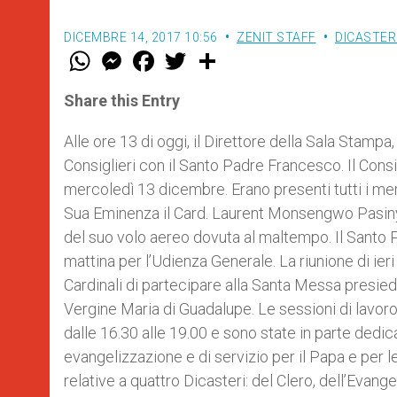
DICEMBRE 14, 2017 10:56
ZENIT STAFF
DICASTER
W
M
F
T
S
h
e
a
w
h
a
s
c
i
a
t
s
e
t
r
Share this Entry
s
e
b
t
e
A
n
o
e
p
g
o
r
Alle ore 13 di oggi, il Direttore della Sala Stampa,
p
e
k
Consiglieri con il Santo Padre Francesco. Il Consigl
r
mercoledì 13 dicembre. Erano presenti tutti i me
Sua Eminenza il Card. Laurent Monsengwo Pasinya
del suo volo aereo dovuta al maltempo. Il Santo Pa
mattina per l’Udienza Generale. La riunione di ie
Cardinali di partecipare alla Santa Messa presied
Vergine Maria di Guadalupe. Le sessioni di lavoro
dalle 16.30 alle 19.00 e sono state in parte ded
evangelizzazione e di servizio per il Papa e per le
relative a quattro Dicasteri: del Clero, dell’Evang