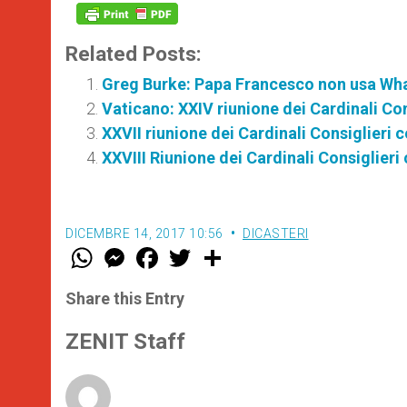
Related Posts:
Greg Burke: Papa Francesco non usa Wh
Vaticano: XXIV riunione dei Cardinali Con
XXVII riunione dei Cardinali Consiglieri
XXVIII Riunione dei Cardinali Consiglier
DICEMBRE 14, 2017 10:56
DICASTERI
W
M
F
T
S
h
e
a
w
h
a
s
c
i
a
t
s
e
t
r
Share this Entry
s
e
b
t
e
A
n
o
e
p
g
o
r
ZENIT Staff
p
e
k
r