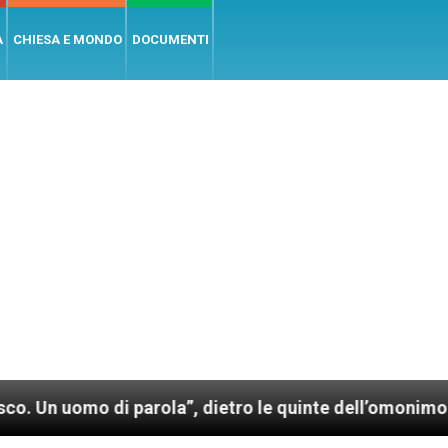
A
CHIESA E MONDO
DOCUMENTI
parola”, dietro le quinte dell’omonimo film di Wim We