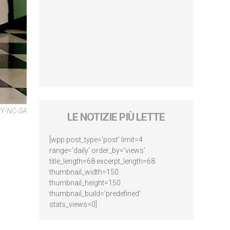
BY-NC-SA
LE NOTIZIE PIÙ LETTE
[wpp post_type='post' limit=4
range='daily' order_by='views'
title_length=68 excerpt_length=68
thumbnail_width=150
thumbnail_height=150
thumbnail_build='predefined'
stats_views=0]