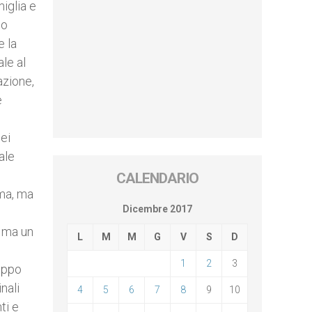
miglia e
io
e la
ale al
azione,
e
dei
ale
CALENDARIO
rma, ma
Dicembre 2017
o ma un
L
M
M
G
V
S
D
1
2
3
ruppo
nali
4
5
6
7
8
9
10
ti e