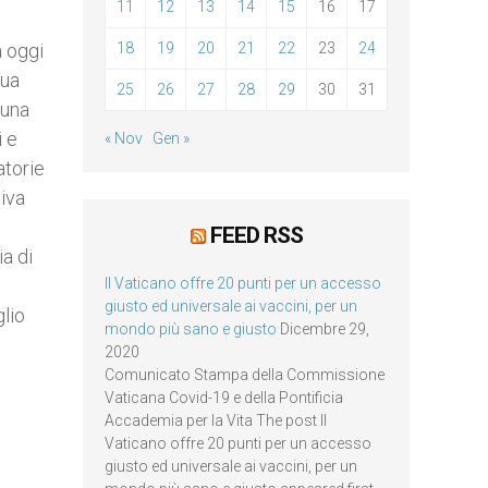
11
12
13
14
15
16
17
a oggi
18
19
20
21
22
23
24
sua
25
26
27
28
29
30
31
 una
i e
« Nov
Gen »
atorie
tiva
FEED RSS
ia di
Il Vaticano offre 20 punti per un accesso
giusto ed universale ai vaccini, per un
glio
mondo più sano e giusto
Dicembre 29,
2020
Comunicato Stampa della Commissione
Vaticana Covid-19 e della Pontificia
Accademia per la Vita The post Il
Vaticano offre 20 punti per un accesso
giusto ed universale ai vaccini, per un