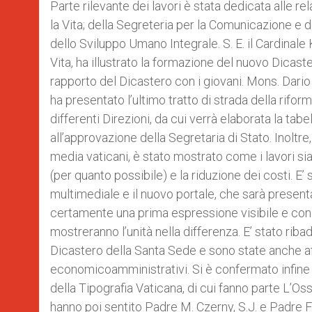
Parte rilevante dei lavori è stata dedicata alle re
la Vita; della Segreteria per la Comunicazione e d
dello Sviluppo Umano Integrale. S. E. il Cardinale K
Vita, ha illustrato la formazione del nuovo Dicaste
rapporto del Dicastero con i giovani. Mons. Dari
ha presentato l’ultimo tratto di strada della rifor
differenti Direzioni, da cui verrà elaborata la ta
all’approvazione della Segretaria di Stato. Inoltre
media vaticani, è stato mostrato come i lavori siano
(per quanto possibile) e la riduzione dei costi. E’
multimediale e il nuovo portale, che sarà presenta
certamente una prima espressione visibile e concr
mostreranno l’unità nella differenza. E’ stato rib
Dicastero della Santa Sede e sono state anche aff
economicoamministrativi. Si è confermato infine 
della Tipografia Vaticana, di cui fanno parte L’Os
hanno poi sentito Padre M. Czerny, S.J. e Padre F