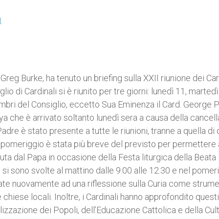
I
 Greg Burke, ha tenuto un briefing sulla XXII riunione dei Car
io di Cardinali si è riunito per tre giorni: lunedì 11, marted
mbri del Consiglio, eccetto Sua Eminenza il Card. George Pe
 che è arrivato soltanto lunedì sera a causa della cancel
dre è stato presente a tutte le riunioni, tranne a quella di
ri pomeriggio è stata più breve del previsto per permettere 
uta dal Papa in occasione della Festa liturgica della Beata
 si sono svolte al mattino dalle 9.00 alle 12.30 e nel pomer
icate nuovamente ad una riflessione sulla Curia come strume
 chiese locali. Inoltre, i Cardinali hanno approfondito quest
elizzazione dei Popoli, dell’Educazione Cattolica e della Cult