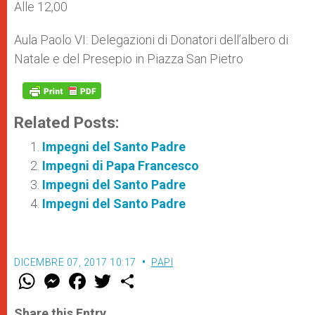
Alle 12,00
Aula Paolo VI: Delegazioni di Donatori dell’albero di
Natale e del Presepio in Piazza San Pietro
Related Posts:
Impegni del Santo Padre
Impegni di Papa Francesco
Impegni del Santo Padre
Impegni del Santo Padre
DICEMBRE 07, 2017 10:17
PAPI
W
M
F
T
S
h
e
a
w
h
a
s
c
i
a
t
s
e
t
r
Share this Entry