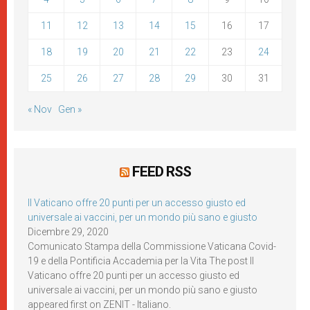
11
12
13
14
15
16
17
18
19
20
21
22
23
24
25
26
27
28
29
30
31
« Nov
Gen »
FEED RSS
Il Vaticano offre 20 punti per un accesso giusto ed
universale ai vaccini, per un mondo più sano e giusto
Dicembre 29, 2020
Comunicato Stampa della Commissione Vaticana Covid-
19 e della Pontificia Accademia per la Vita The post Il
Vaticano offre 20 punti per un accesso giusto ed
universale ai vaccini, per un mondo più sano e giusto
appeared first on ZENIT - Italiano.