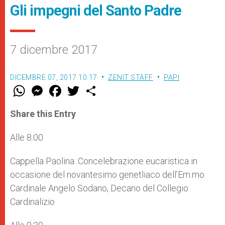
Gli impegni del Santo Padre
7 dicembre 2017
DICEMBRE 07, 2017 10:17
ZENIT STAFF
PAPI
W
M
F
T
S
h
e
a
w
h
a
s
c
i
a
t
s
e
t
r
Share this Entry
s
e
b
t
e
A
n
o
e
p
g
o
r
Alle 8.00
p
e
k
r
Cappella Paolina: Concelebrazione eucaristica in
occasione del novantesimo genetliaco dell’Em.mo
Cardinale Angelo Sodano, Decano del Collegio
Cardinalizio