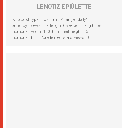
LE NOTIZIE PIÙ LETTE
[wpp post_type='post' limit=4 range='daily'
order_by='views' title_length=68 excerpt_length=68
thumbnail_width=150 thumbnail_height=150
thumbnail_build='predefined' stats_views=0]