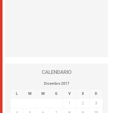
CALENDARIO
Dicembre 2017
L
M
M
G
V
S
D
1
2
3
4
5
6
7
8
9
10