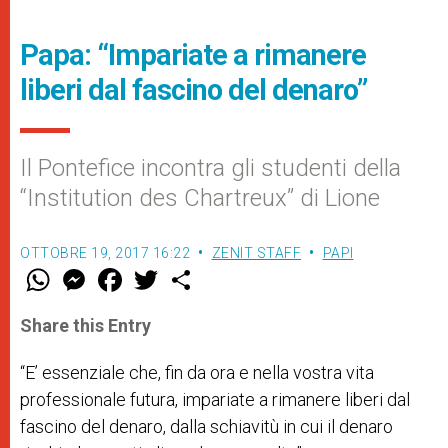
Papa: “Impariate a rimanere
liberi dal fascino del denaro”
Il Pontefice incontra gli studenti della
“Institution des Chartreux” di Lione
OTTOBRE 19, 2017 16:22
ZENIT STAFF
PAPI
W
M
F
T
S
h
e
a
w
h
a
s
c
i
a
t
s
e
t
r
Share this Entry
s
e
b
t
e
A
n
o
e
p
g
o
r
“E’ essenziale che, fin da ora e nella vostra vita
p
e
k
professionale futura, impariate a rimanere liberi dal
r
fascino del denaro, dalla schiavitù in cui il denaro