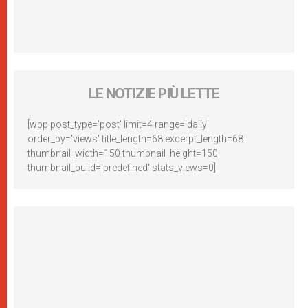
LE NOTIZIE PIÙ LETTE
[wpp post_type='post' limit=4 range='daily'
order_by='views' title_length=68 excerpt_length=68
thumbnail_width=150 thumbnail_height=150
thumbnail_build='predefined' stats_views=0]