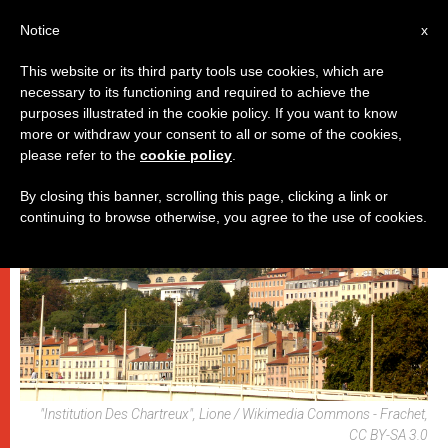
IT
Notice
x
This website or its third party tools use cookies, which are
necessary to its functioning and required to achieve the
PAPI
purposes illustrated in the cookie policy. If you want to know
more or withdraw your consent to all or some of the cookies,
please refer to the
cookie policy
.
By closing this banner, scrolling this page, clicking a link or
continuing to browse otherwise, you agree to the use of cookies.
"Institution Des Chartreux", Lione / Wikimedia Commons - Frachet,
CC BY-SA 3.0