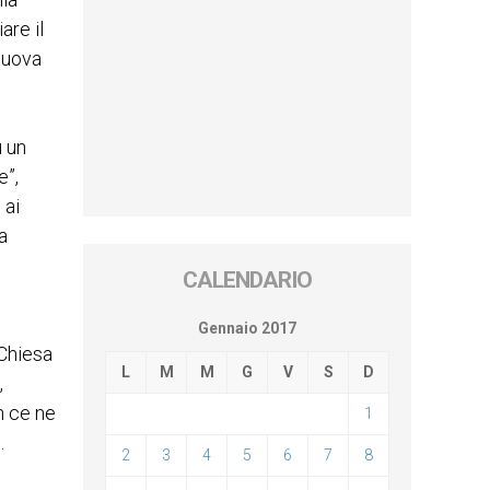
are il
Nuova
u un
e”,
 ai
a
CALENDARIO
Gennaio 2017
 Chiesa
L
M
M
G
V
S
D
,
n ce ne
1
e.
2
3
4
5
6
7
8