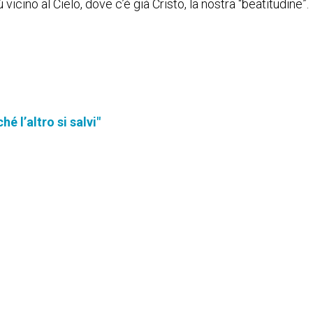
vicino al Cielo, dove c’è già Cristo, la nostra “beatitudine”.
é l’altro si salvi"