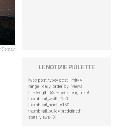
ic Domain
LE NOTIZIE PIÙ LETTE
[wpp post_type='post' limit=4
range='daily' order_by='views'
title_length=68 excerpt_length=68
thumbnail_width=150
thumbnail_height=150
thumbnail_build='predefined'
stats_views=0]