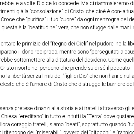
orrebbe, e a volte Dio ce lo concede. Ma ci riammaleremo d
rimenti già la “consolazione” di Cristo, che cioè è con-la tua
la Croce che “purifica” il tuo “cuore” da ogni menzogna del 
ora questa è la “beatitudine” vera, che non sfugge dalle mani,
are le primizie del “Regno dei Cieli” nel pudore, nella lib
i imparano il dono reciproco, mentre sono “perseguitati a cau
rrebbe sottomettere alla dittatura del desiderio. Come quell
Cristo risorto nel perdono che prende su di sé il peccato
 la libertà senza limiti dei “figli di Dio” che non hanno null
celeste che è l’amore di Cristo che distrugge le barriere del
senza pretese dinanzi alla storia e ai fratelli attraverso gli 
 Chiesa, “ereditano” in tutto e in tutti la “Terra” dove gustare 
llora coraggio fratelli, siamo “beati”, soprattutto quando “tu
ritengono dei “miserabili”, ovvero dei “pitocchi” e “rannicc