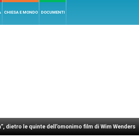
A
CHIESA E MONDO
DOCUMENTI
nte dell’omonimo film di Wim Wenders
Lunedì 4 