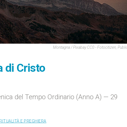
Montagna / Pixabay CC0 - Fotocitizen, Publ
a di Cristo
nica del Tempo Ordinario (Anno A) — 29
RITUALITÀ E PREGHIERA