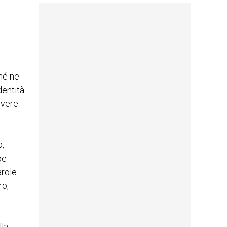
ché ne
dentità
ivere
o,
be
arole
ro,
lla