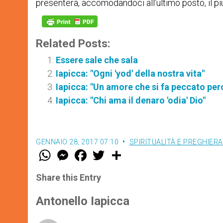
presenterà, accomodandoci all’ultimo posto, il più 
Related Posts:
Essere sale che sala
Iapicca: "Ogni 'yod' della nostra vita"
Iapicca: "Un amore che si fa peccato perch
Iapicca: "Chi ama il denaro 'odia' Dio"
GENNAIO 28, 2017 07:10
SPIRITUALITÀ E PREGHIERA
W
M
F
T
S
h
e
a
w
h
a
s
c
i
a
t
s
e
t
r
Share this Entry
s
e
b
t
e
A
n
o
e
p
g
o
r
Antonello Iapicca
p
e
k
r