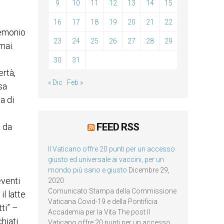
9
10
11
12
13
14
15
i
16
17
18
19
20
21
22
demonio
23
24
25
26
27
28
29
 mai.
30
31
ertà,
« Dic
Feb »
sa
a di
FEED RSS
a da
Il Vaticano offre 20 punti per un accesso
giusto ed universale ai vaccini, per un
mondo più sano e giusto
Dicembre 29,
eventi
2020
Comunicato Stampa della Commissione
il latte
Vaticana Covid-19 e della Pontificia
tti” –
Accademia per la Vita The post Il
hiati
Vaticano offre 20 punti per un accesso