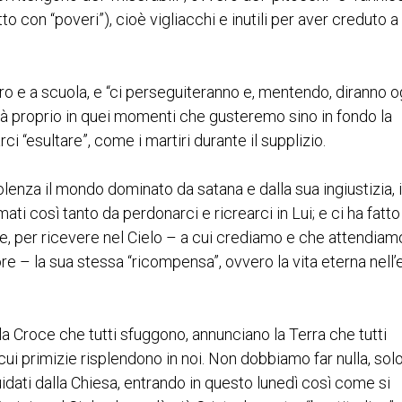
o con “poveri”), cioè vigliacchi e inutili per aver creduto a
avoro e a scuola, e “ci perseguiteranno e, mentendo, diranno o
rà proprio in quei momenti che gusteremo sino in fondo la
ci “esultare”, come i martiri durante il supplizio.
olenza il mondo dominato da satana e dalla sua ingiustizia, i
mati così tanto da perdonarci e ricrearci in Lui; e ci ha fatto
nze, per ricevere nel Cielo – a cui crediamo e che attendiam
 – la sua stessa “ricompensa”, ovvero la vita eterna nell’
la Croce che tutti sfuggono, annunciano la Terra che tutti
ui primizie risplendono in noi. Non dobbiamo far nulla, sol
idati dalla Chiesa, entrando in questo lunedì così come si