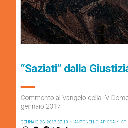
“Saziati” dalla Giustizi
Commento al Vangelo della IV Dome
gennaio 2017
GENNAIO 28, 2017 07:10
ANTONELLO IAPICCA
SPI
W
M
F
T
S