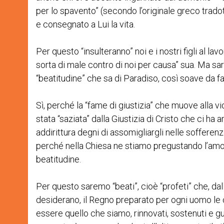
per lo spavento” (secondo l’originale greco tradott
e consegnato a Lui la vita.
Per questo “insulteranno” noi e i nostri figli al l
sorta di male contro di noi per causa” sua. Ma sa
“beatitudine” che sa di Paradiso, così soave da far
Sì, perché la “fame di giustizia” che muove alla vi
stata “saziata” dalla Giustizia di Cristo che ci ha a
addirittura degni di assomigliargli nelle soffere
perché nella Chiesa ne stiamo pregustando l’amore
beatitudine.
Per questo saremo “beati”, cioè “profeti” che, dal
desiderano, il Regno preparato per ogni uomo le c
essere quello che siamo, rinnovati, sostenuti e gu