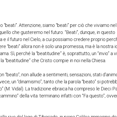
 “beati”. Attenzione, siamo “beati” per ciò che viviamo nel
quello che gusteremo nel futuro. “Beati”, dunque, in questo
a e il futuro nel Cielo, a cui possiamo credere proprio per
re “beati” allora non è solo una promessa, ma è la nostra i
ma. Sì, perché la “beatitudine” è, soprattutto, un “invio” a v
a “beatitudine” che Cristo compie in noi nella Chiesa.
con “beato”, non allude a sentimenti, sensazioni, stati d’anim
vece, un “dinamismo”, tanto che la parola “beato” si potreb
 (M. Vidal). La tradizione ebraica ha compreso le Dieci P
ammino” della vita: terminano infatti con “Fa questo”, ovve
lle rive del lago di Tiberiade, in piena Galilea immagine de