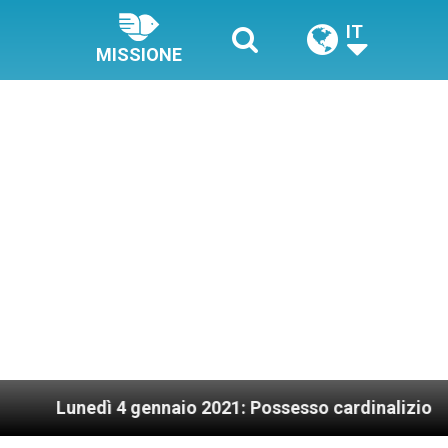
IT
MISSIONE
gennaio 2021: Possesso cardinalizio
Papa Fran