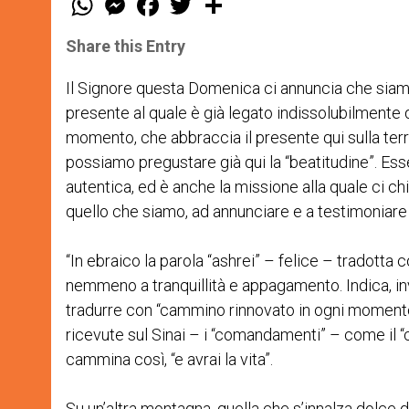
h
e
a
w
h
a
s
c
i
a
t
s
e
t
r
Share this Entry
s
e
b
t
e
A
n
o
e
p
g
o
r
Il Signore questa Domenica ci annuncia che siamo
p
e
k
presente al quale è già legato indissolubilmente 
r
momento, che abbraccia il presente qui sulla terr
possiamo pregustare già qui la “beatitudine”. Esse
autentica, ed è anche la missione alla quale ci chia
quello che siamo, ad annunciare e a testimoniare l
“In ebraico la parola “ashrei” – felice – tradotta 
nemmeno a tranquillità e appagamento. Indica, in
tradurre con “cammino rinnovato in ogni momento”
ricevute sul Sinai – i “comandamenti” – come il “c
cammina così, “e avrai la vita”.
Su un’altra montagna, quella che s’innalza dolce da