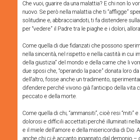
Che vuoi, guarire da una malattia? E chi non lo v
nuovo. Se però nella malattia che ti “affligge” spe
solitudine e, abbracciandoti, ti fa distendere sul
per “vedere” il Padre tra le piaghe e i dolori, all
Come quella di due fidanzati che possono speriment
nella sincerità, nel rispetto e nella castità in cu
della giustizia” del mondo e della carne che li vo
due sposi che, “operando la pace” donata loro da 
dell’altro, fosse anche un tradimento, sperimentano
difendere perché vivono già l’anticipo della vita 
peccato e della morte.
Come quella di chi, “ammansiti”, cioè resi “miti” e 
dolorosi e difficili accettati perché illuminati nella
e il miele dell’amore e della misericordia di Dio. A
anche chi ci è accanto ingannato dal demonio – ci 