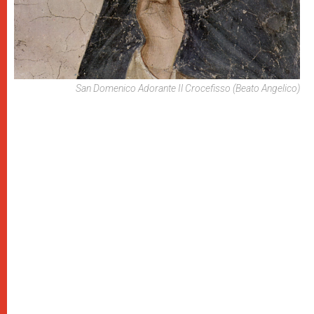
San Domenico Adorante Il Crocefisso (Beato Angelico)