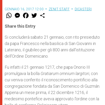
GENNAIO 16, 2017 12:00
ZENIT STAFF
DICASTERI
W
M
F
T
S
h
e
a
w
h
a
s
c
i
a
t
s
e
t
r
Share this Entry
s
e
b
t
e
A
n
o
e
p
g
o
r
Si concluderà sabato 21 gennaio, con rito presieduto
p
e
k
da papa Francesco nella basilica di San Giovanni in
r
Laterano, il giubileo per gli 800 anni dall’istituzione
dell’Ordine Domenicano.
Fu infatti il 21 gennaio 1217, che papa Onorio III
promulgava la bolla
Gratiarum omnium largitori
, con
cui veniva conferito il riconoscimento pontificio alla
congregazione fondata da San Domenico di Guzmán.
Appena un mese prima, il 22 dicembre 1216, il
medesimo pontefice aveva approvato l’ordine con la