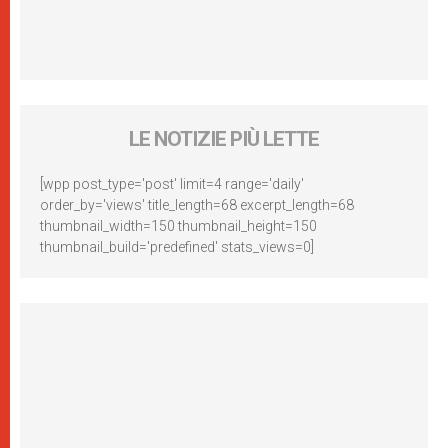
LE NOTIZIE PIÙ LETTE
[wpp post_type='post' limit=4 range='daily'
order_by='views' title_length=68 excerpt_length=68
thumbnail_width=150 thumbnail_height=150
thumbnail_build='predefined' stats_views=0]