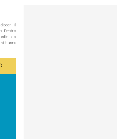
iocor - Il
os. Destra
antini da
n vi hanno