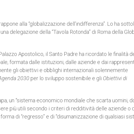
appone alla “globalizzazione dell’indifferenza”. Lo ha sotto
una delegazione della “Tavola Rotonda” di Roma della Glo
alazzo Apostolico, il Santo Padre ha ricordato le finalità de
e, formata dalle istituzioni, dalle aziende e dai rappresen
ente gli obiettivi e obblighi internazionali solennemente
Agenda 2030
per lo sviluppo sostenibile e gli
Obiettivi di
 Papa, un “sistema economico mondiale che scarta uomini, 
e più utili secondo i criteri di redditività delle aziende o d
a forma di “regresso” e di “disumanizzazione di qualsiasi si