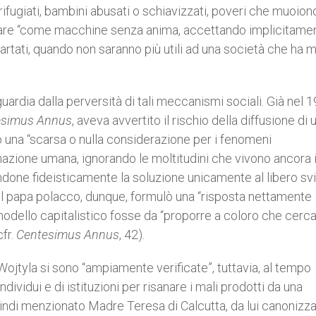
 “rifugiati, bambini abusati o schiavizzati, poveri che muoion
ntare “come macchine senza anima, accettando implicitamen
cartati, quando non saranno più utili ad una società che ha
ardia dalla perversità di tali meccanismi sociali. Già nel 1
esimus Annus
, aveva avvertito il rischio della diffusione di 
o una “scarsa o nulla considerazione per i fenomeni
enazione umana, ignorando le moltitudini che vivono ancora 
andone fideisticamente la soluzione unicamente al libero sv
 Il papa polacco, dunque, formulò una “risposta nettamente
 modello capitalistico fosse da “proporre a coloro che cerc
fr.
Centesimus Annus
, 42).
 Wojtyla si sono “ampiamente verificate”, tuttavia, al tempo
individui e di istituzioni per risanare i mali prodotti da una
indi menzionato Madre Teresa di Calcutta, da lui canonizza