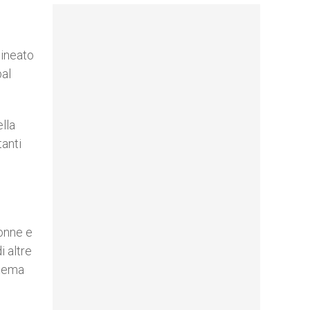
lineato
bal
lla
tanti
donne e
i altre
stema