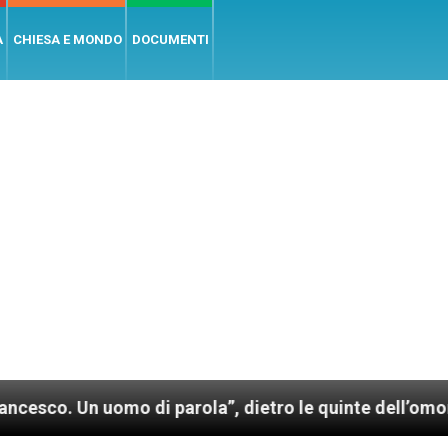
A
CHIESA E MONDO
DOCUMENTI
 di parola”, dietro le quinte dell’omonimo film di Wi