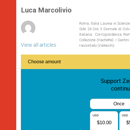
A
n
o
e
p
g
o
r
Luca Marcolivio
p
e
k
r
Roma, Italia Laurea in Scienze 
Sole 24 Ore. Il Giornale di Os
Italiana. Corrispondenza Roma
Collezione (Hachette). I Santi
View all articles
raccontato (Vallecchi).