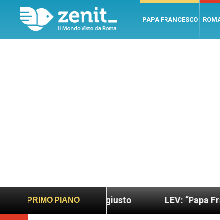
PAPA FRANCESCO
ROM
iù sano e giusto
LEV: “Papa Francesco. Un uomo
PRIMO PIANO