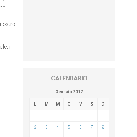
che
 nostro
le, i
CALENDARIO
Gennaio 2017
L
M
M
G
V
S
D
1
2
3
4
5
6
7
8