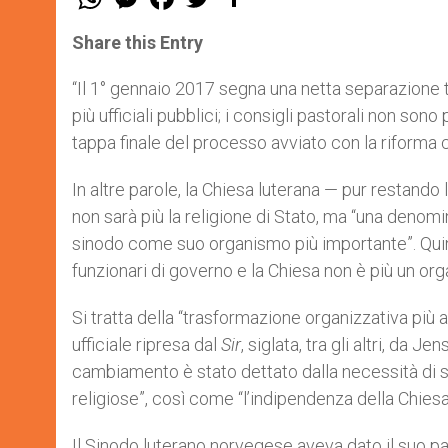
h
e
a
w
h
a
s
c
i
a
t
s
e
t
r
Share this Entry
s
e
b
t
e
A
n
o
e
p
g
o
r
“Il 1° gennaio 2017 segna una netta separazione tr
p
e
k
più ufficiali pubblici; i consigli pastorali non sono
r
tappa finale del processo avviato con la riforma 
In altre parole, la Chiesa luterana — pur restand
non sarà più la religione di Stato, ma “una denomi
sinodo come suo organismo più importante”. Quindi
funzionari di governo e la Chiesa non è più un orga
Si tratta della “trasformazione organizzativa più a
ufficiale ripresa dal
Sir
, siglata, tra gli altri, da 
cambiamento è stato dettato dalla necessità di sal
religiose”, così come “l’indipendenza della Chiesa
Il Sinodo luterano norvegese aveva dato il suo p