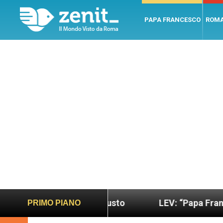
PAPA FRANCESCO
ROM
 sano e giusto
LEV: “Papa Francesco. Un uomo d
PRIMO PIANO