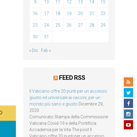
9
10
11
12
13
14
15
16
17
18
19
20
21
22
23
24
25
26
27
28
29
30
31
« Dic
Feb »
FEED RSS
Il Vaticano offre 20 punti per un accesso
giusto ed universale ai vaccini, per un
mondo più sano e giusto
Dicembre 29,
2020
Comunicato Stampa della Commissione
Vaticana Covid-19 e della Pontificia
Accademia per la Vita The post Il
Vaticano offre 20 punti per un accesso