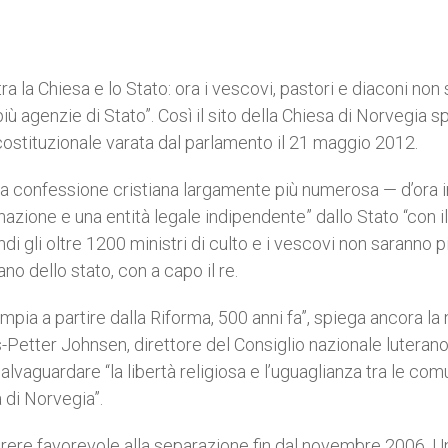
a la Chiesa e lo Stato: ora i vescovi, pastori e diaconi non
 più agenzie di Stato”. Così il sito della Chiesa di Norvegia s
costituzionale varata dal parlamento il 21 maggio 2012.
o la confessione cristiana largamente più numerosa — d’ora i
nazione e una entità legale indipendente” dallo Stato “con il
 gli oltre 1200 ministri di culto e i vescovi non saranno p
no dello stato, con a capo il re.
mpia a partire dalla Riforma, 500 anni fa”, spiega ancora la
Jens-Petter Johnsen, direttore del Consiglio nazionale luterano.
vaguardare “la libertà religiosa e l’uguaglianza tra le com
 di Norvegia”.
arere favorevole alla separazione fin dal novembre 2006. U