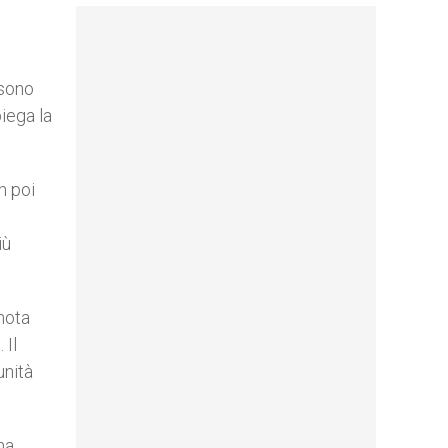
 sono
piega la
n poi
iù
 nota
 Il
unità
na