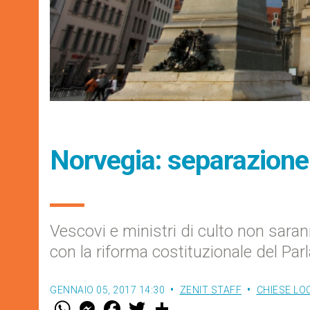
Norvegia: separazione 
Vescovi e ministri di culto non saran
con la riforma costituzionale del Pa
GENNAIO 05, 2017 14:30
ZENIT STAFF
CHIESE LO
W
M
F
T
S