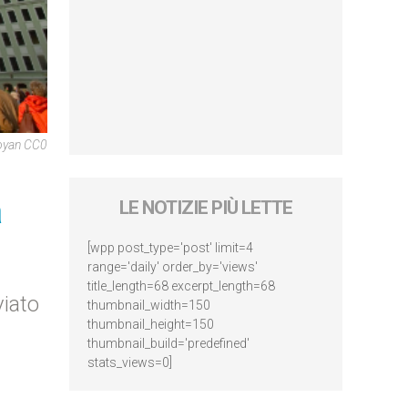
Royan CC0
a
LE NOTIZIE PIÙ LETTE
[wpp post_type='post' limit=4
range='daily' order_by='views'
title_length=68 excerpt_length=68
viato
thumbnail_width=150
thumbnail_height=150
thumbnail_build='predefined'
stats_views=0]