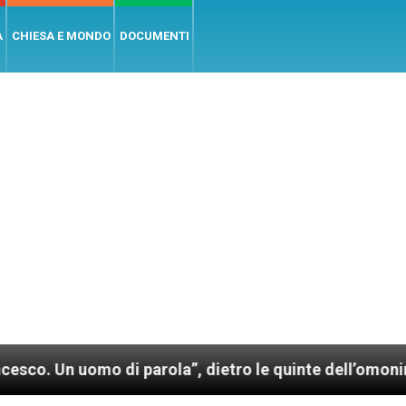
A
CHIESA E MONDO
DOCUMENTI
i parola”, dietro le quinte dell’omonimo film di Wim 