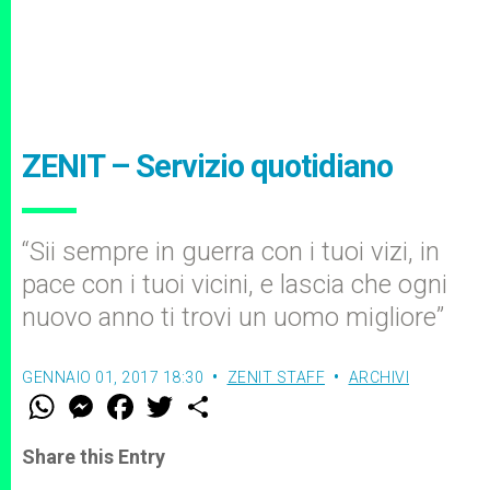
ZENIT – Servizio quotidiano
“Sii sempre in guerra con i tuoi vizi, in
pace con i tuoi vicini, e lascia che ogni
nuovo anno ti trovi un uomo migliore”
GENNAIO 01, 2017 18:30
ZENIT STAFF
ARCHIVI
W
M
F
T
S
h
e
a
w
h
a
s
c
i
a
t
s
e
t
r
Share this Entry
s
e
b
t
e
A
n
o
e