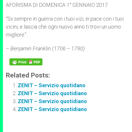
p
g
o
r
AFORISMA DI DOMENICA 1° GENNAIO 2017
p
e
k
r
“Sii sempre in guerra con i tuoi vizi, in pace con i tuoi
vicini, e lascia che ogni nuovo anno ti trovi un uomo
migliore”.
– Benjamin Franklin (1706 – 1790)
Related Posts:
ZENIT – Servizio quotidano
ZENIT – Servizio quotidiano
ZENIT – Servizio quotidiano
ZENIT – Servizio quotidiano