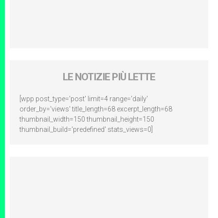
LE NOTIZIE PIÙ LETTE
[wpp post_type='post' limit=4 range='daily'
order_by='views' title_length=68 excerpt_length=68
thumbnail_width=150 thumbnail_height=150
thumbnail_build='predefined' stats_views=0]