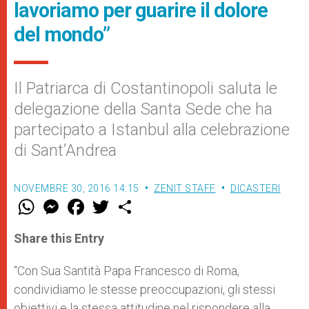
lavoriamo per guarire il dolore
del mondo”
Il Patriarca di Costantinopoli saluta le
delegazione della Santa Sede che ha
partecipato a Istanbul alla celebrazione
di Sant’Andrea
NOVEMBRE 30, 2016 14:15
ZENIT STAFF
DICASTERI
W
M
F
T
S
h
e
a
w
h
a
s
c
i
a
t
s
e
t
r
Share this Entry
s
e
b
t
e
A
n
o
e
p
g
o
r
“Con Sua Santità Papa Francesco di Roma,
p
e
k
condividiamo le stesse preoccupazioni, gli stessi
r
obiettivi e la stessa attitudine nel rispondere alla