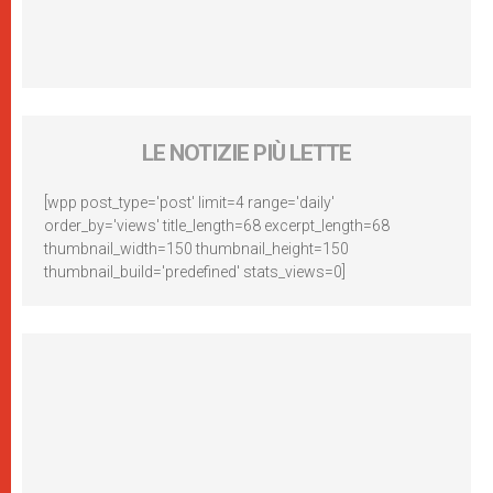
LE NOTIZIE PIÙ LETTE
[wpp post_type='post' limit=4 range='daily'
order_by='views' title_length=68 excerpt_length=68
thumbnail_width=150 thumbnail_height=150
thumbnail_build='predefined' stats_views=0]